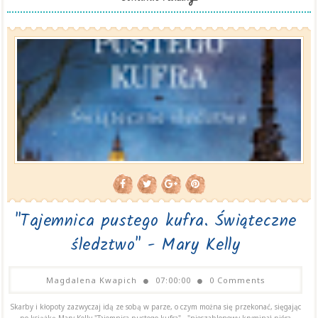
"Tajemnica pustego kufra. Świąteczne
śledztwo" - Mary Kelly
Magdalena Kwapich
07:00:00
0 Comments
Skarby i kłopoty zazwyczaj idą ze sobą w parze, o czym można się przekonać, sięgając