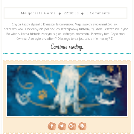
Małgorzata Górna
22:30:00
0 Comments
Chyba każdy słyszał o Dynastii Targaryenów. Mają swoich zwolenników, jak i
przeciwników. Chcielibyście poznać ich szczegółową historię, tą której jeszcze nie było?
Bo wiecie, każda historia zaczyna się od któregoś momentu. Pierwszy tom Gry o tron
również. A co było przedtem? Dlaczego teraz jest tak, a nie inaczej? Z...
Continue reading...