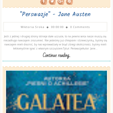
"Perswazje" - Jane Austen
Wiktoria Sroka
00:00:00
0 Comments
Jeśli z jednej i drugiej strony istnieje stałe uczucie, to na pewno serca nasze muszą się
niezadługo nawzajem zrozumieć. Nie jesteśmy już chłopcem i dziewczynką, byśmy się
nawzajem mieli drażnić, by nas wprowadzały w błąd zbiegi okoliczności, byśmy mieli
lekkomyślnie igrać z własnym szczęściem.Tytuł: PerswazjeAutor: Jane...
Continue reading...