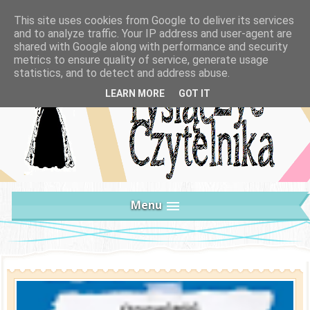
This site uses cookies from Google to deliver its services
and to analyze traffic. Your IP address and user-agent are
shared with Google along with performance and security
metrics to ensure quality of service, generate usage
statistics, and to detect and address abuse.
LEARN MORE
GOT IT
Menu