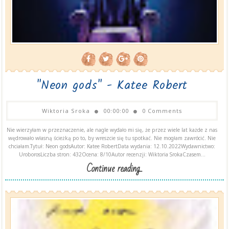
"Neon gods" - Katee Robert
Wiktoria Sroka
00:00:00
0 Comments
Nie wierzyłam w przeznaczenie, ale nagle wydało mi się, że przez wiele lat każde z nas
wędrowało własną ścieżką po to, by wreszcie się tu spotkać. Nie mogłam zawrócić. Nie
chciałam.Tytuł: Neon godsAutor: Katee RobertData wydania: 12.10.2022Wydawnictwo:
UroborosLiczba stron: 432Ocena: 8/10Autor recenzji: Wiktoria SrokaCzasem...
Continue reading...