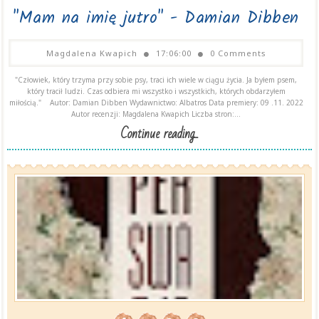
"Mam na imię jutro" - Damian Dibben
Magdalena Kwapich
17:06:00
0 Comments
"Człowiek, który trzyma przy sobie psy, traci ich wiele w ciągu życia. Ja byłem psem,
który tracił ludzi. Czas odbiera mi wszystko i wszystkich, których obdarzyłem
miłością." Autor: Damian Dibben Wydawnictwo: Albatros Data premiery: 09 .11. 2022
Autor recenzji: Magdalena Kwapich Liczba stron:...
Continue reading...