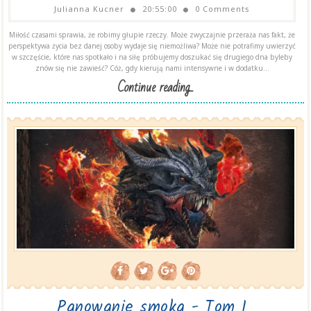
Julianna Kucner
20:55:00
0 Comments
Miłość czasami sprawia, że robimy głupie rzeczy. Może zwyczajnie przeraża nas fakt, że
perspektywa życia bez danej osoby wydaje się niemożliwa? Może nie potrafimy uwierzyć
w szczęście, które nas spotkało i na siłę próbujemy doszukać się drugiego dna byleby
znów się nie zawieść? Cóż, gdy kierują nami intensywne i w dodatku...
Continue reading...
Panowanie smoka - Tom I