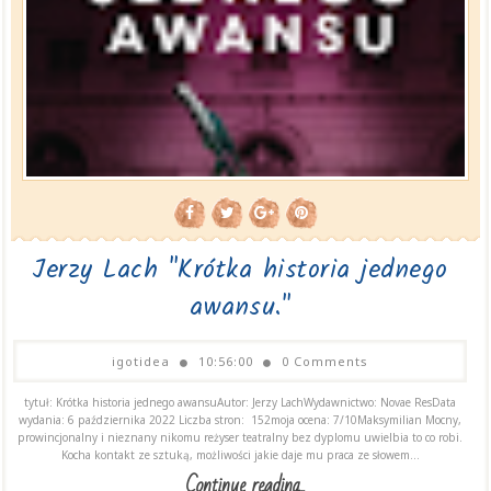
Jerzy Lach "Krótka historia jednego
awansu."
igotidea
10:56:00
0 Comments
tytuł: Krótka historia jednego awansuAutor: Jerzy LachWydawnictwo: Novae ResData
wydania: 6 października 2022 Liczba stron: 152moja ocena: 7/10Maksymilian Mocny,
prowincjonalny i nieznany nikomu reżyser teatralny bez dyplomu uwielbia to co robi.
Kocha kontakt ze sztuką, możliwości jakie daje mu praca ze słowem...
Continue reading...