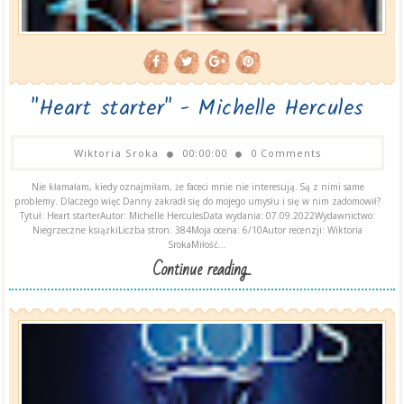
"Heart starter" - Michelle Hercules
Wiktoria Sroka
00:00:00
0 Comments
Nie kłamałam, kiedy oznajmiłam, że faceci mnie nie interesują. Są z nimi same
problemy. Dlaczego więc Danny zakradł się do mojego umysłu i się w nim zadomowił?
Tytuł: Heart starterAutor: Michelle HerculesData wydania: 07.09.2022Wydawnictwo:
Niegrzeczne książkiLiczba stron: 384Moja ocena: 6/10Autor recenzji: Wiktoria
SrokaMiłość...
Continue reading...