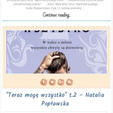
po książkę Mary Kelly "Tajemnica pustego kufra" - "nieszablonowy kryminał pióra
nieszablonowej pisarki". Autor: Mary Kelly Tytuł: Tajemnica pustego
kufra Wydawnictwo: Zysk i S- kaData premiery:...
Continue reading...
"Teraz mogę wszystko" t.2 – Natalia
Popławska