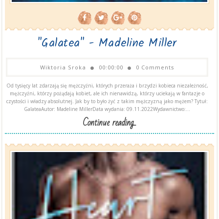
"Galatea" - Madeline Miller
Wiktoria Sroka
00:00:00
0 Comments
Od tysięcy lat zdarzają się mężczyźni, których przeraża i brzydzi kobieca niezależność,
mężczyźni, którzy pożądają kobiet, ale ich nienawidzą, którzy uciekają w fantazje o
czystości i władzy absolutnej. Jak by to było żyć z takim mężczyzną jako mężem? Tytuł:
GalateaAutor: Madeline MillerData wydania: 09.11.2022Wydawnictwo:...
Continue reading...