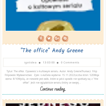
"The office" Andy Greene
igotidea
13:03:00
0 Comments
Tytuł: The office. Opowieść o kultowym serialu. Autor: Andy GreeneTłumacz: Filip
Filipowski Wydawnictwo: Zysk i s-kaData wydania: 15.11.2022Liczba stron: 520Moja
ocena: 8/10Myślę, że niewiele jest osób, które w jakiś sposób nie spotkały się z "the
office". Jeśli nie oglądaliście serialu (który ze swojej...
Continue reading...