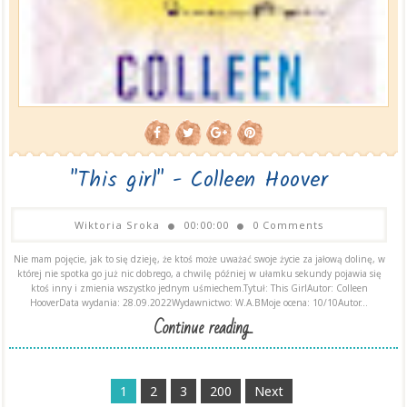
"This girl" - Colleen Hoover
Wiktoria Sroka
00:00:00
0 Comments
Nie mam pojęcie, jak to się dzieję, że ktoś może uważać swoje życie za jałową dolinę, w
której nie spotka go już nic dobrego, a chwilę później w ułamku sekundy pojawia się
ktoś inny i zmienia wszystko jednym uśmiechem.Tytuł: This GirlAutor: Colleen
HooverData wydania: 28.09.2022Wydawnictwo: W.A.BMoje ocena: 10/10Autor...
Continue reading...
1
2
3
200
Next