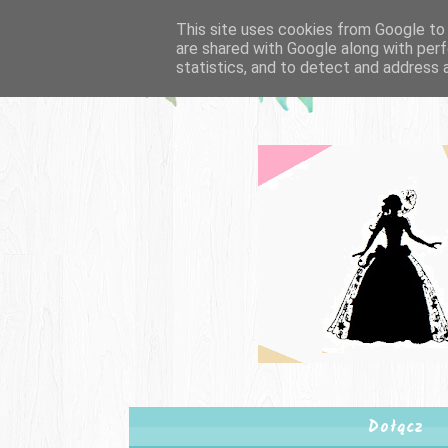
This site uses cookies from Google to d
are shared with Google along with perf
statistics, and to detect and address 
Dołącz