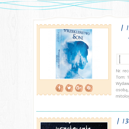
| 
Nr. re
Tom: 1
Wydawn
osobą,
mitolog
| 1