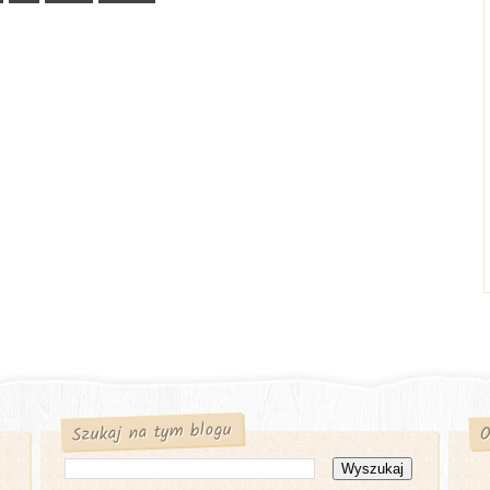
Szukaj na tym blogu
O