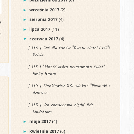
►
września 2017
(2)
►
sierpnia 2017
(4)
►
e
.
lipca 2017
(11)
►
o
czerwca 2017
(4)
▼
| 136 | Coś dla fanów "Dworu cierni i róż"!
Dzisia...
| 135 | "Miłość która przełamała świat"
Emily Henry
| 134 | Sienkiewicz XXI wieku? "Piosenki o
dziewcz...
| 133 | 'Do zobaczenia nigdy' Eric
Lindstrom
maja 2017
(4)
►
kwietnia 2017
(6)
►