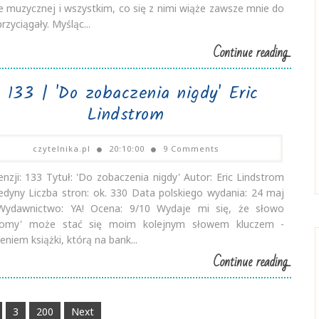
ze muzycznej i wszystkim, co się z nimi wiąże zawsze mnie do
przyciągały. Myśląc...
Continue reading...
| 133 | 'Do zobaczenia nigdy' Eric
Lindstrom
czytelnika.pl
20:10:00
9 Comments
enzji: 133 Tytuł: 'Do zobaczenia nigdy' Autor: Eric Lindstrom
edyny Liczba stron: ok. 330 Data polskiego wydania: 24 maj
Wydawnictwo: YA! Ocena: 9/10 Wydaje mi się, że słowo
idomy' może stać się moim kolejnym słowem kluczem -
niem książki, którą na bank...
Continue reading...
3
200
Next