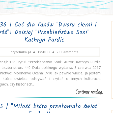
136 | Coś dla fanów "Dworu cierni i
róż"! Dzisiaj "Przekleństwo Soni"
Kathryn Purdie
czytelnika.pl
19:48:00
23 Comments
cenzji: 136 Tytuł: "Przekleństwo Soni" Autor: Kathryn Purdie
 Liczba stron: 440 Data polskiego wydania: 8 czerwca 2017
ictwo: Moondrive Ocena: 7/10 Jak pewnie wiecie, ja jestem
 która uwielbia odkrywać i czytać o innych kulturach,
iach, czy historiach...
Continue reading...
35 | "Miłość która przełamała świat"