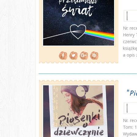
Nr. rec
Henry 
czerw
książk
a opis 
"Pi
Nr. rec
Tom: 1
Wydaw