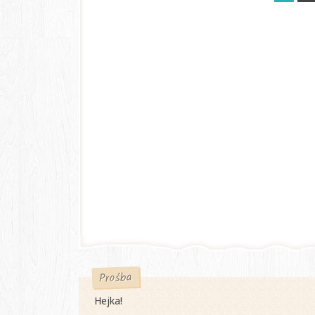
Prośba
Hejka!