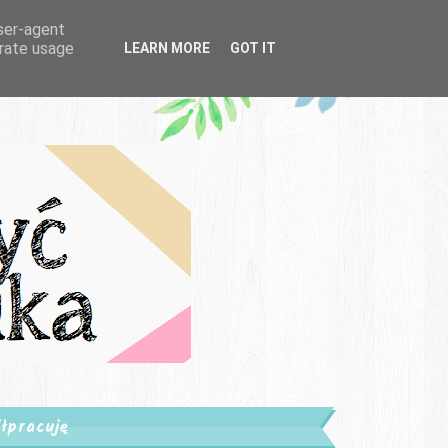
user-agent
erate usage
LEARN MORE
GOT IT
łpracuję