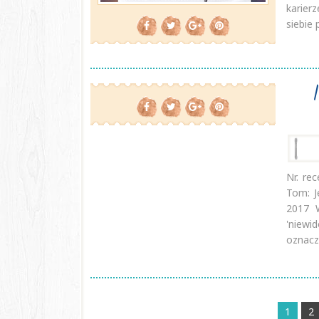
karier
siebie 
Nr. rec
Tom: J
2017 
'niew
oznacze
1
2