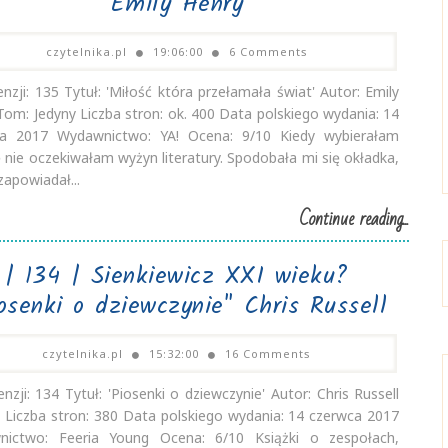
Emily Henry
czytelnika.pl
19:06:00
6 Comments
enzji: 135 Tytuł: 'Miłość która przełamała świat' Autor: Emily
Tom: Jedyny Liczba stron: ok. 400 Data polskiego wydania: 14
ca 2017 Wydawnictwo: YA! Ocena: 9/10 Kiedy wybierałam
ę nie oczekiwałam wyżyn literatury. Spodobała mi się okładka,
zapowiadał...
Continue reading...
| 134 | Sienkiewicz XXI wieku?
osenki o dziewczynie" Chris Russell
czytelnika.pl
15:32:00
16 Comments
enzji: 134 Tytuł: 'Piosenki o dziewczynie' Autor: Chris Russell
 Liczba stron: 380 Data polskiego wydania: 14 czerwca 2017
nictwo: Feeria Young Ocena: 6/10 Książki o zespołach,