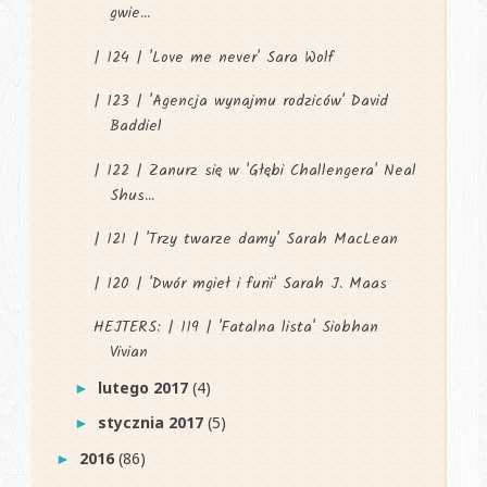
gwie...
| 124 | 'Love me never' Sara Wolf
| 123 | 'Agencja wynajmu rodziców' David
Baddiel
| 122 | Zanurz się w 'Głębi Challengera' Neal
Shus...
| 121 | 'Trzy twarze damy' Sarah MacLean
| 120 | 'Dwór mgieł i furii' Sarah J. Maas
HEJTERS: | 119 | 'Fatalna lista' Siobhan
Vivian
lutego 2017
(4)
►
stycznia 2017
(5)
►
2016
(86)
►