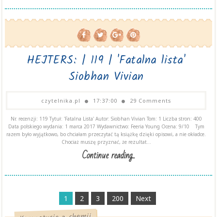
HEJTERS: | 119 | 'Fatalna lista'
Siobhan Vivian
czytelnika.pl
17:37:00
29 Comments
Nr. recenzji: 119 Tytuł: 'Fatalna Lista' Autor: Siobhan Vivian Tom: 1 Liczba stron: 400
Data polskiego wydania: 1 marca 2017 Wydawnictwo: Feeria Young Ocena: 9/10 Tym
razem było wyjątkowo, bo chciałam przeczytać tą książkę dzięki opisowi, a nie okładce.
Chociaż muszę przyznać, że rezultat...
Continue reading...
1
2
3
200
Next