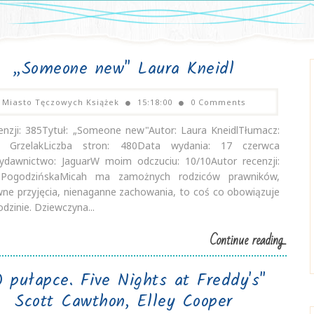
„Someone new" Laura Kneidl
Miasto Tęczowych Książek
15:18:00
0 Comments
cenzji: 385Tytuł: „Someone new"Autor: Laura KneidlTłumacz:
a GrzelakLiczba stron: 480Data wydania: 17 czerwca
dawnictwo: JaguarW moim odczuciu: 10/10Autor recenzji:
 PogodzińskaMicah ma zamożnych rodziców prawników,
ne przyjęcia, nienaganne zachowania, to coś co obowiązuje
odzinie. Dziewczyna...
Continue reading...
 pułapce. Five Nights at Freddy's"
Scott Cawthon, Elley Cooper