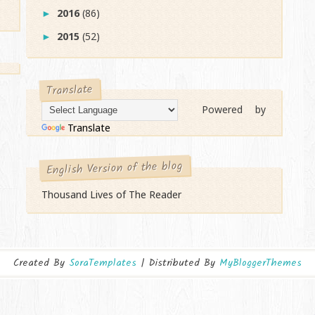
2016
(86)
►
2015
(52)
►
Translate
Powered by
Translate
English Version of the blog
Thousand Lives of The Reader
Created By
SoraTemplates
| Distributed By
MyBloggerThemes