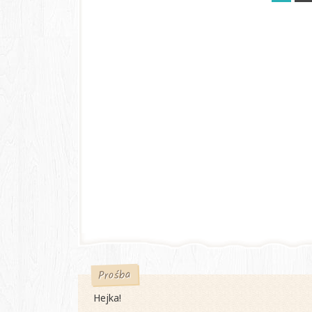
Prośba
Hejka!