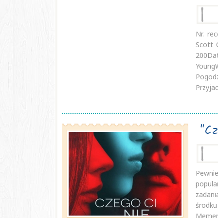
Nr. re
Scott 
200Dat
Youn
Pogodz
Przyjaci
"Cz
Pewni
popula
zadania
środku
Memen