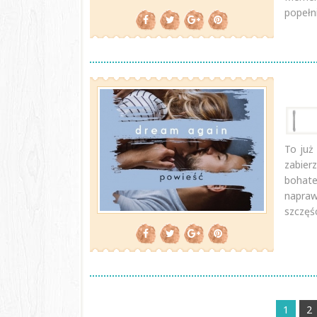
popełni
To już
zabier
bohate
napraw
szczęś
1
2