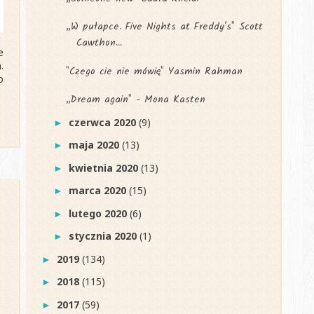
„W pułapce. Five Nights at Freddy's" Scott
Cawthon...
e
.
"Czego cie nie mówię" Yasmin Rahman
o
„Dream again" - Mona Kasten
czerwca 2020
(9)
►
maja 2020
(13)
►
kwietnia 2020
(13)
►
marca 2020
(15)
►
lutego 2020
(6)
►
stycznia 2020
(1)
►
2019
(134)
►
2018
(115)
►
2017
(59)
►