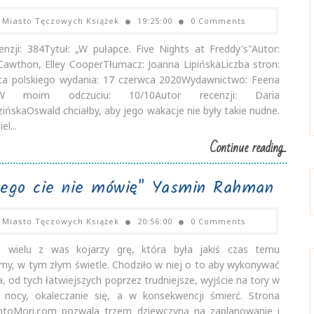
Miasto Tęczowych Książek
19:25:00
0 Comments
cenzji: 384Tytuł: „W pułapce. Five Nights at Freddy's"Autor:
Cawthon, Elley CooperTłumacz: Joanna LipińskaLiczba stron:
a polskiego wydania: 17 czerwca 2020Wydawnictwo: Feeria
gW moim odczuciu: 10/10Autor recenzji: Daria
ińskaOswald chciałby, aby jego wakacje nie były takie nudne.
el...
Continue reading...
ego cie nie mówię" Yasmin Rahman
Miasto Tęczowych Książek
20:56:00
0 Comments
e wielu z was kojarzy grę, która była jakiś czas temu
rny, w tym złym świetle. Chodziło w niej o to aby wykonywać
, od tych łatwiejszych poprzez trudniejsze, wyjście na tory w
 nocy, okaleczanie się, a w konsekwencji śmierć. Strona
toMori.com pozwala trzem dziewczyną na zaplanowanie i