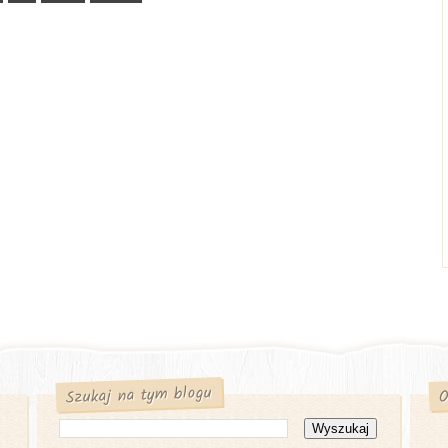
Szukaj na tym blogu
O