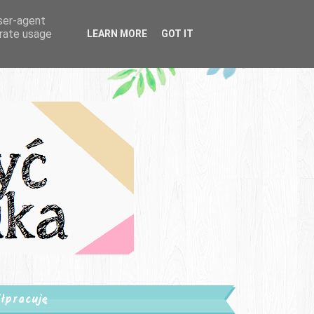
user-agent
erate usage
LEARN MORE
GOT IT
łpracuję