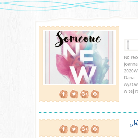
Nr. re
Joann
2020Wy
Daria
wystaw
w tej r
„W