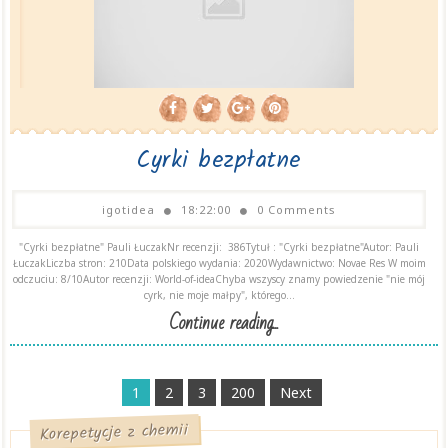
Cyrki bezpłatne
igotidea
18:22:00
0 Comments
"Cyrki bezpłatne" Pauli ŁuczakNr recenzji: 386Tytuł : "Cyrki bezpłatne"Autor: Pauli
ŁuczakLiczba stron: 210Data polskiego wydania: 2020Wydawnictwo: Novae Res W moim
odczuciu: 8/10Autor recenzji: World-of-ideaChyba wszyscy znamy powiedzenie "nie mój
cyrk, nie moje małpy", którego...
Continue reading...
1
2
3
200
Next
Korepetycje z chemii