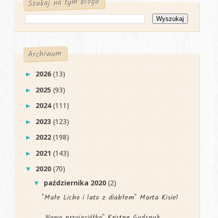
Szukaj na tym blogu
Archiwum
2026
(13)
►
2025
(93)
►
2024
(111)
►
2023
(123)
►
2022
(198)
►
2021
(143)
►
2020
(70)
▼
października 2020
(2)
▼
"Małe Licho i lato z diabłem" Marta Kisiel
„Nowa przyjaciółka" Kristen Gudsnuk