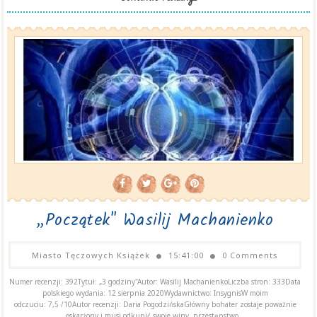
„Początek" Wasilij Machanienko
Miasto Tęczowych Książek
15:41:00
0 Comments
Numer recenzji: 392Tytuł: „3 godziny"Autor: Wasilij MachanienkoLiczba stron: 333Data
polskiego wydania: 12 sierpnia 2020Wydawnictwo: InsygnisW moim
odczuciu: 7,5 /10Autor recenzji: Daria PogodzińskaGłówny bohater zostaje poważnie
oskarżony i musi odkupić swoje winy, przestępstwo...