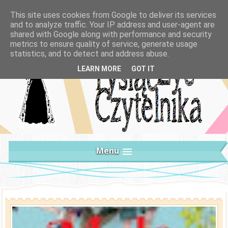
This site uses cookies from Google to deliver its services
and to analyze traffic. Your IP address and user-agent are
shared with Google along with performance and security
metrics to ensure quality of service, generate usage
statistics, and to detect and address abuse.
LEARN MORE
GOT IT
Menu