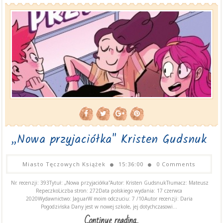
„Nowa przyjaciółka" Kristen Gudsnuk
Miasto Tęczowych Książek
15:36:00
0 Comments
Nr. recenzji: 393Tytuł: „Nowa przyjaciółka"Autor: Kristen GudsnukTłumacz: Mateusz
RepeczkoLiczba stron: 272Data polskiego wydania: 17 czerwca
2020Wydawnictwo: JaguarW moim odczuciu: 7 /10Autor recenzji: Daria
Pogodzińska Dany jest w nowej szkole, jej dotychczasowi...
Continue reading...