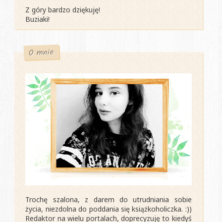
Z góry bardzo dziękuję!
Buziaki!
O mnie
Trochę szalona, z darem do utrudniania sobie
życia, niezdolna do poddania się książkoholiczka. :))
Redaktor na wielu portalach, doprecyzuję to kiedyś