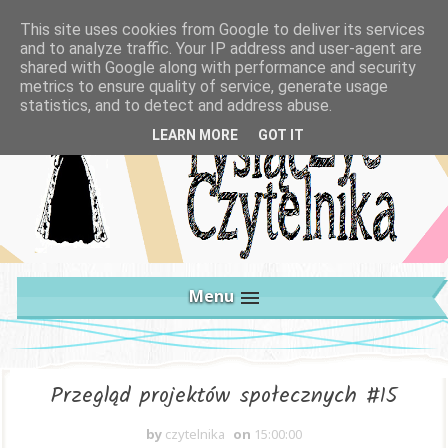
This site uses cookies from Google to deliver its services
and to analyze traffic. Your IP address and user-agent are
shared with Google along with performance and security
metrics to ensure quality of service, generate usage
statistics, and to detect and address abuse.
LEARN MORE
GOT IT
Menu
Przegląd projektów społecznych #15
by
czytelnika
on
15:00:00