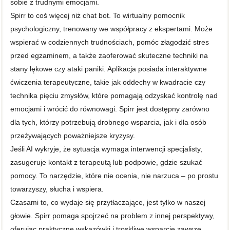
sobie z trudnymi emocjami.
Spirr to coś więcej niż chat bot. To wirtualny pomocnik
psychologiczny, trenowany we współpracy z ekspertami. Może
wspierać w codziennych trudnościach, pomóc złagodzić stres
przed egzaminem, a także zaoferować skuteczne techniki na
stany lękowe czy ataki paniki. Aplikacja posiada interaktywne
ćwiczenia terapeutyczne, takie jak oddechy w kwadracie czy
technika pięciu zmysłów, które pomagają odzyskać kontrolę nad
emocjami i wrócić do równowagi. Spirr jest dostępny zarówno
dla tych, którzy potrzebują drobnego wsparcia, jak i dla osób
przeżywających poważniejsze kryzysy.
Jeśli AI wykryje, że sytuacja wymaga interwencji specjalisty,
zasugeruje kontakt z terapeutą lub podpowie, gdzie szukać
pomocy. To narzędzie, które nie ocenia, nie narzuca – po prostu
towarzyszy, słucha i wspiera.
Czasami to, co wydaje się przytłaczające, jest tylko w naszej
głowie. Spirr pomaga spojrzeć na problem z innej perspektywy,
oferując praktyczne wskazówki i troskliwe wsparcie zawsze