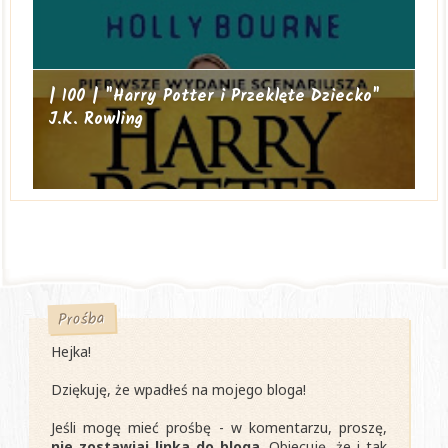
| 100 | "Harry Potter i Przeklęte Dziecko"
J.K. Rowling
Prośba
Hejka!
Dziękuję, że wpadłeś na mojego bloga!
Jeśli mogę mieć prośbę - w komentarzu, proszę,
nie zostawiaj linka do bloga.
Obiecuję, że i tak