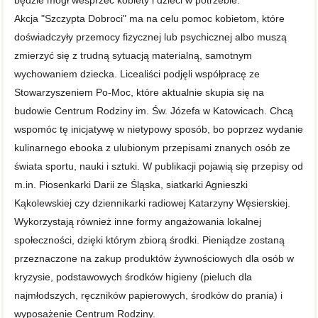
będzie mógł wesprzeć kobiety i dzieci w potrzebie.
Akcja "Szczypta Dobroci" ma na celu pomoc kobietom, które
doświadczyły przemocy fizycznej lub psychicznej albo muszą
zmierzyć się z trudną sytuacją materialną, samotnym
wychowaniem dziecka. Licealiści podjęli współpracę ze
Stowarzyszeniem Po-Moc, które aktualnie skupia się na
budowie Centrum Rodziny im. Św. Józefa w Katowicach. Chcą
wspomóc tę inicjatywę w nietypowy sposób, bo poprzez wydanie
kulinarnego ebooka z ulubionym przepisami znanych osób ze
świata sportu, nauki i sztuki. W publikacji pojawią się przepisy od
m.in. Piosenkarki Darii ze Śląska, siatkarki Agnieszki
Kąkolewskiej czy dziennikarki radiowej Katarzyny Węsierskiej.
Wykorzystają również inne formy angażowania lokalnej
społeczności, dzięki którym zbiorą środki. Pieniądze zostaną
przeznaczone na zakup produktów żywnościowych dla osób w
kryzysie, podstawowych środków higieny (pieluch dla
najmłodszych, ręczników papierowych, środków do prania) i
wyposażenie Centrum Rodziny.