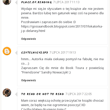
PLACE.OF.READING
7 LIPCA 2017 11:13
Wydaje mi się,że słyszałam o tej książce ale nie jestem
pewna. Bardzo lubię ten gatunek więc coś na pewno dla
mnie.
Pozdrawiam i zapraszam do siebie :D
https://gosiaandbook.blogspot.com/2017/07/lokatorka-
j-p-delaney.html
Odpowiedz
CZYTELNICYZSP3
7 LIPCA 2017 19:13
hmm... Autorka miała ciekawy pomysł na fabułę, nie ma
co... ;)
Zapraszam Cię do mnie do Book Toura z powieścią
"Friendzone" Sandry Nowaczyk! ;)
Odpowiedz
TO READ OR NOT TO READ
7 LIPCA 2017 22:05
Mam coraz większą ochotę przeczytać te książki chociaż
wiem, że będę na nie ogromnie psioczyć XD
Czyżby klątwa drugiego tomu?