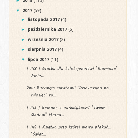
2018
(115)
►
2017
(59)
▼
listopada 2017
(4)
►
października 2017
(6)
►
września 2017
(2)
►
sierpnia 2017
(4)
►
lipca 2017
(11)
▼
| 148 | Gratka dla kolekcjonerów! "Illuminae"
Amie...
2w1: Buchnęło cytatami! "Dziewczyna na
miesiąc" to...
| 145 | Romans o narkotykach? "Twoim
śladem" Mered...
| 144 | Książka przy której warto płakać...
"Świat...