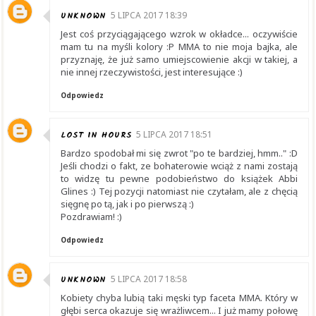
UNKNOWN
5 LIPCA 2017 18:39
Jest coś przyciągającego wzrok w okładce... oczywiście
mam tu na myśli kolory :P MMA to nie moja bajka, ale
przyznaję, że już samo umiejscowienie akcji w takiej, a
nie innej rzeczywistości, jest interesujące :)
Odpowiedz
LOST IN HOURS
5 LIPCA 2017 18:51
Bardzo spodobał mi się zwrot "po te bardziej, hmm.." :D
Jeśli chodzi o fakt, ze bohaterowie wciąż z nami zostają
to widzę tu pewne podobieństwo do książek Abbi
Glines :) Tej pozycji natomiast nie czytałam, ale z chęcią
sięgnę po tą, jak i po pierwszą :)
Pozdrawiam! :)
Odpowiedz
UNKNOWN
5 LIPCA 2017 18:58
Kobiety chyba lubią taki męski typ faceta MMA. Który w
głębi serca okazuje się wrażliwcem... I już mamy połowę