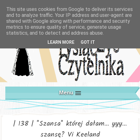
This site uses cookies from Google to deliver its services
and to analyze traffic. Your IP address and user-agent are
shared with Google along with performance and security
metrics to ensure quality of service, generate usage
statistics, and to detect and address abuse.
LEARN MORE
GOT IT
Menu
| 138 | "Szansa" której dałam... yyy...
szansę? Vi Keeland