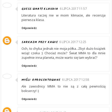
GUESS WHAT/ KLAUDIA
6 LIPCA 2017 11:57
Literatura raczej nie w moim klimacie, ale recenzja
pierwsza klasa.
Odpowiedz
SARKAZM PRZY KAWIE
6 LIPCA 2017 12:25
Och, to chyba jednak nie moja półka...Zbyt dużo książek
wciąż czeka :) Chociaż może? Świat MMA to dla mnie
zupełnie inna planeta, może warto się tam wybrać?
Odpowiedz
MYŚLI OPROCENTOWANE
6 LIPCA 2017 12:58
Ale zawodnicy MMA to nie są z całą pewnością
bokserzy! :)
Odpowiedz