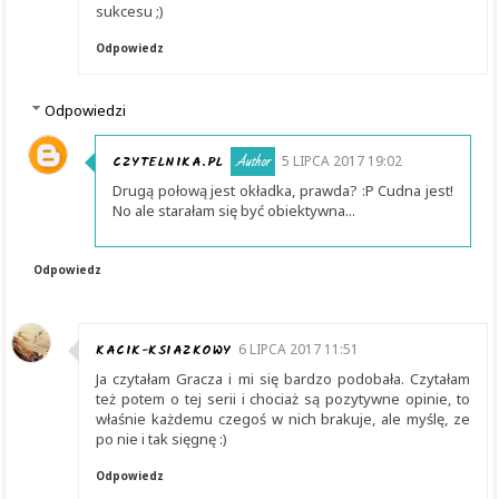
sukcesu ;)
Odpowiedz
Odpowiedzi
CZYTELNIKA.PL
5 LIPCA 2017 19:02
Drugą połową jest okładka, prawda? :P Cudna jest!
No ale starałam się być obiektywna...
Odpowiedz
KACIK-KSIAZKOWY
6 LIPCA 2017 11:51
Ja czytałam Gracza i mi się bardzo podobała. Czytałam
też potem o tej serii i chociaż są pozytywne opinie, to
właśnie każdemu czegoś w nich brakuje, ale myślę, ze
po nie i tak sięgnę :)
Odpowiedz