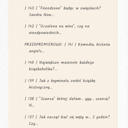
| 143 | "Friendzone" będąc w związkach?
Sandra Now...
| 142 | "Uczulona na wino", czy na
nieodpowiednich...
PRZEDPREMIEROWO: | 141 | Komedia, historia
angiels...
| 140 | Największe marzenie każdego
książkoholika?...
| 139 | Jak z kryminału zrobić książkę
historyczną...
| 138 | "Szansa" której dałam... yyy... szansę?
Vi...
| 137 | Jak zacząć bać się węży w... 5 godzin?
Czy...