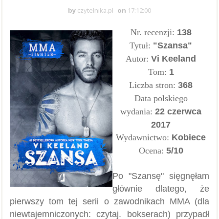
by
czytelnika.pl
on
17:12:00
Nr. recenzji:
138
Tytuł:
"Szansa"
Autor:
Vi Keeland
Tom:
1
Liczba stron:
368
Data polskiego
wydania:
22 czerwca
2017
Wydawnictwo:
Kobiece
Ocena:
5/10
Po "Szansę" sięgnęłam
głównie dlatego, że
pierwszy tom tej serii o zawodnikach MMA (dla
niewtajemniczonych: czytaj. bokserach) przypadł