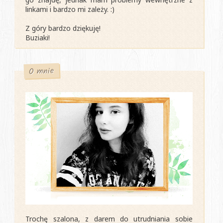
linkami i bardzo mi zależy. :)
Z góry bardzo dziękuję!
Buziaki!
O mnie
Trochę szalona, z darem do utrudniania sobie