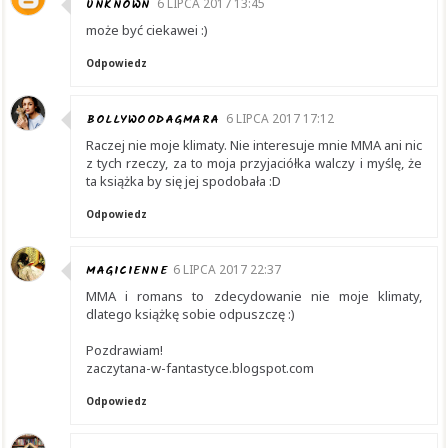
UNKNOWN
6 LIPCA 2017 13:45
może być ciekawei :)
Odpowiedz
BOLLYWOODAGMARA
6 LIPCA 2017 17:12
Raczej nie moje klimaty. Nie interesuje mnie MMA ani nic
z tych rzeczy, za to moja przyjaciółka walczy i myślę, że
ta książka by się jej spodobała :D
Odpowiedz
MAGICIENNE
6 LIPCA 2017 22:37
MMA i romans to zdecydowanie nie moje klimaty,
dlatego książkę sobie odpuszczę :)
Pozdrawiam!
zaczytana-w-fantastyce.blogspot.com
Odpowiedz