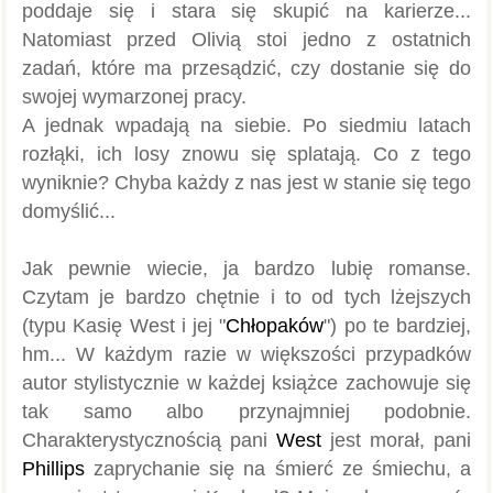
poddaje się i stara się skupić na karierze...
Natomiast p
rzed Olivią stoi jedno z ostatnich
zadań, które ma przesądzić, czy dostanie się do
swojej wymarzonej pracy.
A jednak wpadają na siebie. Po siedmiu latach
rozłąki, ich losy znowu się splatają. Co z tego
wyniknie? Chyba każdy z nas jest w stanie się tego
domyślić...
Jak pewnie wiecie, ja bardzo lubię romanse.
Czytam je bardzo chętnie i to od tych lżejszych
(typu Kasię West i jej "
Chłopaków
") po te bardziej,
hm... W każdym razie w większości przypadków
autor stylistycznie w każdej książce zachowuje się
tak samo albo przynajmniej podobnie.
Charakterystycznością pani
West
jest morał, pani
Phillips
zaprychanie się na śmierć ze śmiechu, a