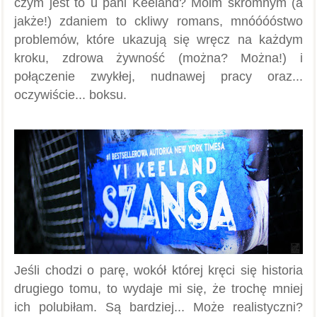
czym jest to u pani Keeland? Moim skromnym (a
jakże!) zdaniem to ckliwy romans, mnóóóóstwo
problemów, które ukazują się wręcz na każdym
kroku, zdrowa żywność (można? Można!) i
połączenie zwykłej, nudnawej pracy oraz...
oczywiście... boksu.
Jeśli chodzi o parę, wokół której kręci się historia
drugiego tomu, to wydaje mi się, że trochę mniej
ich polubiłam. Są bardziej... Może realistyczni?