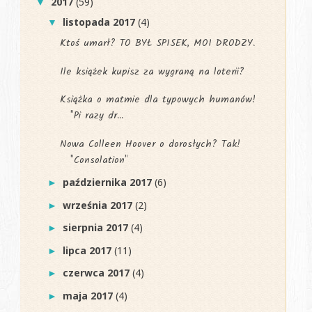
2017
(59)
▼
listopada 2017
(4)
▼
Ktoś umarł? TO BYŁ SPISEK, MOI DRODZY.
Ile książek kupisz za wygraną na loterii?
Książka o matmie dla typowych humanów!
"Pi razy dr...
Nowa Colleen Hoover o dorosłych? Tak!
"Consolation"
października 2017
(6)
►
września 2017
(2)
►
sierpnia 2017
(4)
►
lipca 2017
(11)
►
czerwca 2017
(4)
►
maja 2017
(4)
►