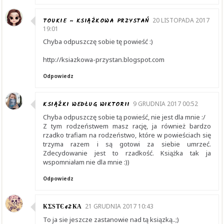
TOUKIE ~ KSIĄŻKOWA PRZYSTAŃ
20 LISTOPADA 2017
19:01
Chyba odpuszczę sobie tę powieść :)
http://ksiazkowa-przystan.blogspot.com
Odpowiedz
KSIĄŻKI WEDŁUG WIKTORII
9 GRUDNIA 2017 00:52
Chyba odpuszczę sobie tą powieść, nie jest dla mnie :/
Z tym rodzeństwem masz rację, ja również bardzo
rzadko trafiam na rodzeństwo, które w powieściach się
trzyma razem i są gotowi za siebie umrzeć.
Zdecydowanie jest to rzadkość. Książka tak ja
wspomniałam nie dla mnie :))
Odpowiedz
КΣЅТЄ¢ZКΑ
21 GRUDNIA 2017 10:43
To ja sie jeszcze zastanowie nad tą ksiązką..;)