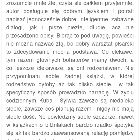
zrozumcie mnie źle, czyta się całkiem przyjemnie,
autor posługuje się dobrym językiem i potrafi
napisać jednocześnie dobre, inteligentne, zabawne
dialogi, jak i pisze niezłe, długie, acz nie
przesadzone opisy. Biorąc to pod uwagę, powieści
nie można nazwać złą, bo dobry warsztat pisarski
to zdecydowanie mocna podstawa. Co ciekawe,
tym razem głównych bohaterów mamy dwóch, a
co jeszcze ciekawsze, są oni rodzeństwem. Nie
przypominam sobie żadnej książki, w której
rodzeństwo byłoby aż tak blisko siebie i w tak
specyficzny sposób prowadziło narrację. W życiu
codziennym Kuba i Sylwia zawsze są niedaleko
siebie, zawsze coś planują razem i nigdy nie mają
siebie dość. No powiedzmy sobie szczerze, nawet
w książkach o bliźniakach bardzo rzadko spotyka
się aż tak bardzo zaawansowaną relację pomiędzy