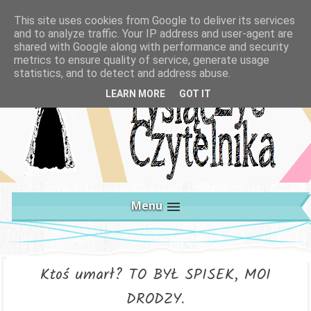
This site uses cookies from Google to deliver its services
and to analyze traffic. Your IP address and user-agent are
shared with Google along with performance and security
metrics to ensure quality of service, generate usage
statistics, and to detect and address abuse.
LEARN MORE
GOT IT
Menu
Ktoś umarł? TO BYŁ SPISEK, MOI
DRODZY.