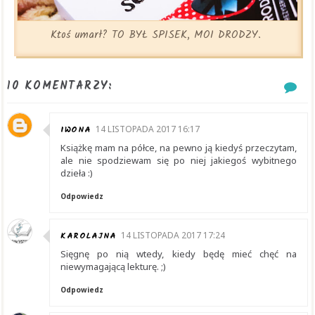
Ktoś umarł? TO BYŁ SPISEK, MOI DRODZY.
10 KOMENTARZY:
IWONA
14 LISTOPADA 2017 16:17
Książkę mam na półce, na pewno ją kiedyś przeczytam,
ale nie spodziewam się po niej jakiegoś wybitnego
dzieła :)
Odpowiedz
KAROLAJNA
14 LISTOPADA 2017 17:24
Sięgnę po nią wtedy, kiedy będę mieć chęć na
niewymagającą lekturę. ;)
Odpowiedz