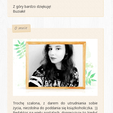
Z góry bardzo dziękuję!
Buziaki!
O mnie
Trochę szalona, z darem do utrudniania sobie
życia, niezdolna do poddania się książkoholiczka. :))
Redaktor na wielu portalach, doprecyzuję to kiedyś