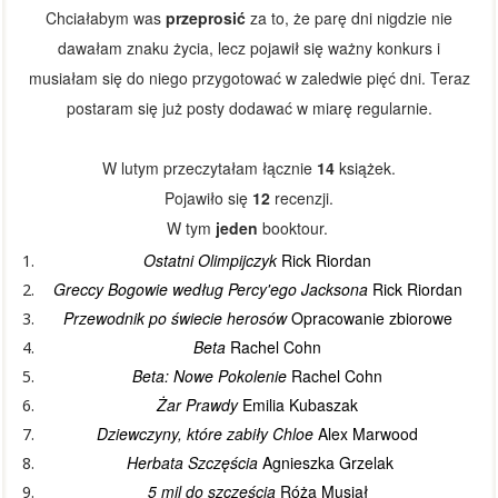
Chciałabym was
przeprosić
za to, że parę dni nigdzie nie
dawałam znaku życia, lecz pojawił się ważny konkurs i
musiałam się do niego przygotować w zaledwie pięć dni. Teraz
postaram się już posty dodawać w miarę regularnie.
W lutym przeczytałam łącznie
14
książek.
Pojawiło się
12
recenzji.
W tym
jeden
booktour.
Ostatni Olimpijczyk
Rick Riordan
Greccy Bogowie według Percy'ego Jacksona
Rick Riordan
Przewodnik po świecie herosów
Opracowanie zbiorowe
Beta
Rachel Cohn
Beta: Nowe Pokolenie
Rachel Cohn
Żar Prawdy
Emilia Kubaszak
Dziewczyny, które zabiły Chloe
Alex Marwood
Herbata Szczęścia
Agnieszka Grzelak
5 mil do szczęścia
Róża Musiał