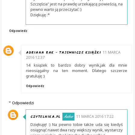
Szczęścia" jest na prawdę urzekającą powieścią, na
pewno warto ją przeczytać :)
Dziękuję :*
Odpowiedz
ADRIANA RAK - TAJEMNICZE KSIĄŻKI
11 MARCA
2016 12:37
14 książek to bardzo dobry wynik,jak dla mnie
nieosiągalny na ten moment. Dlatego szczerze
gratuluję :)
Odpowiedz
Odpowiedzi
CZYTELNIKA.PL
11 MARCA 2016 17:22
Dziękuję! :) Na pewno tobie także uda się kiedyś
osiągnąć nawet dwa razy większy wynik, wystarczy