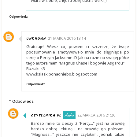
wiara w siebie, chęć i trochę ducha walki ;)
Odpowiedz
UNKNOWN
21 MARCA 2016 13:14
Gratuluje! Wiesz co, powiem ci szczerze, że twoje
podsumowanie zmotywowało mnie do sięgnięcia po
serię o Percym Jacksonie :D Jak na razie na swojej półce
tego autora mam "Magnus Chase i bogowie Asgardu"
Buziaki <3
www.ksiazkiponadniebo.blogspot.com
Odpowiedz
Odpowiedzi
CZYTELNIKA.PL
22 MARCA 2016 21:26
Bardzo mnie to cieszy :) "Percy..." jest na prawdę
bardzo dobrą lekturą i na prawdę go polecam.
"Magnusa..." jeszcze nie czytałam, jednak także