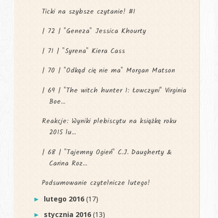
Ticki na szybsze czytanie! #1
| 72 | "Geneza" Jessica Khourty
| 71 | "Syrena" Kiera Cass
| 70 | "Odkąd cię nie ma" Morgan Matson
| 69 | "The witch hunter 1: Łowczyni" Virginia
Boe...
Reakcje: Wyniki plebiscytu na książkę roku
2015 lu...
| 68 | "Tajemny Ogień" C.J. Daugherty &
Carina Roz...
Podsumowanie czytelnicze lutego!
lutego 2016
(17)
►
stycznia 2016
(13)
►