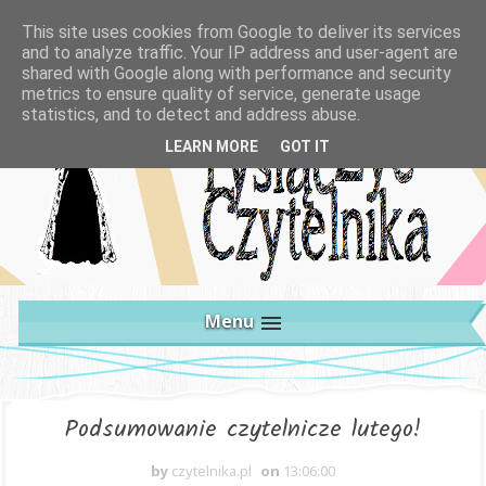
This site uses cookies from Google to deliver its services
and to analyze traffic. Your IP address and user-agent are
shared with Google along with performance and security
metrics to ensure quality of service, generate usage
statistics, and to detect and address abuse.
LEARN MORE
GOT IT
Menu
Podsumowanie czytelnicze lutego!
by
czytelnika.pl
on
13:06:00