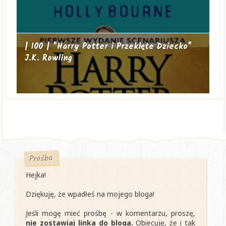
| 100 | "Harry Potter i Przeklęte Dziecko"
J.K. Rowling
Prośba
Hejka!
Dziękuję, że wpadłeś na mojego bloga!
Jeśli mogę mieć prośbę - w komentarzu, proszę,
nie zostawiaj linka do bloga.
Obiecuję, że i tak