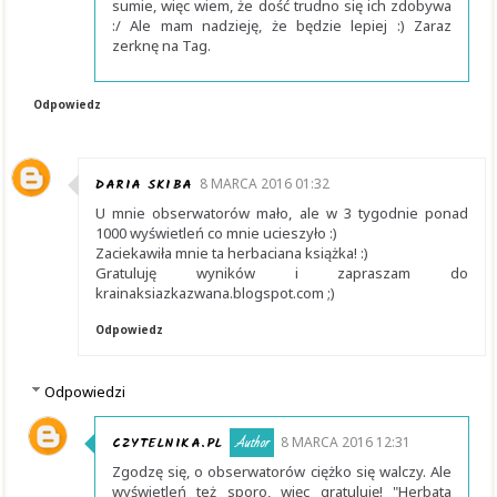
sumie, więc wiem, że dość trudno się ich zdobywa
:/ Ale mam nadzieję, że będzie lepiej :) Zaraz
zerknę na Tag.
Odpowiedz
DARIA SKIBA
8 MARCA 2016 01:32
U mnie obserwatorów mało, ale w 3 tygodnie ponad
1000 wyświetleń co mnie ucieszyło :)
Zaciekawiła mnie ta herbaciana książka! :)
Gratuluję wyników i zapraszam do
krainaksiazkazwana.blogspot.com ;)
Odpowiedz
Odpowiedzi
CZYTELNIKA.PL
8 MARCA 2016 12:31
Zgodzę się, o obserwatorów ciężko się walczy. Ale
wyświetleń też sporo, więc gratuluję! "Herbata