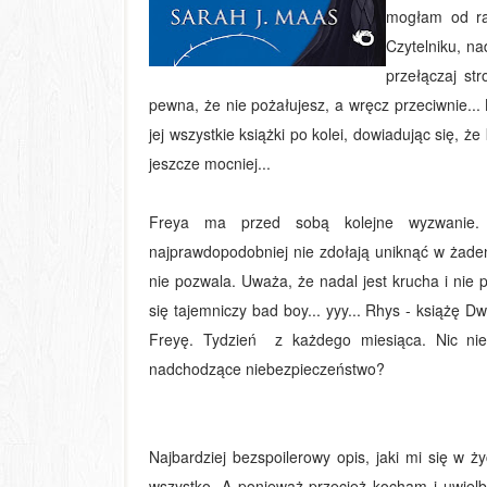
mogłam od raz
Czytelniku, na
przełączaj str
pewna, że nie pożałujesz, a wręcz przeciwnie...
jej wszystkie książki po kolei, dowiadując się, ż
jeszcze mocniej...
Freya ma przed sobą kolejne wyzwanie. W
najprawdopodobniej nie zdołają uniknąć w żade
nie pozwala. Uważa, że nadal jest krucha i nie 
się tajemniczy bad boy... yyy... Rhys - książę D
Freyę. Tydzień z każdego miesiąca. Nic nie
nadchodzące niebezpieczeństwo?
Najbardziej bezspoilerowy opis, jaki mi się w ży
wszystko. A ponieważ przecież kocham i uwielb