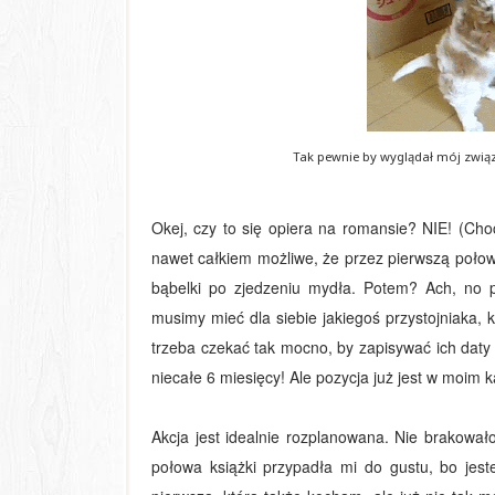
Tak pewnie by wyglądał mój związ
Okej, czy to się opiera na romansie? NIE! (Choc
nawet całkiem możliwe, że przez pierwszą połow
bąbelki po zjedzeniu mydła. Potem? Ach, no p
musimy mieć dla siebie jakiegoś przystojniaka,
trzeba czekać tak mocno, by zapisywać ich daty 
niecałe 6 miesięcy! Ale pozycja już jest w moim k
Akcja jest idealnie rozplanowana. Nie brakowa
połowa książki przypadła mi do gustu, bo jest