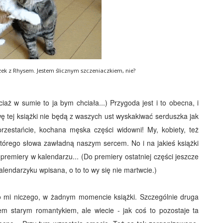
ek z Rhysem. Jestem ślicznym szczeniaczkiem, nie?
iaż w sumie to ja bym chciała...) Przygoda jest i to obecna, i
ę tej książki nie będą z waszych ust wyskakiwać serduszka jak
rzestańcie, kochana męska części widowni! My, kobiety, też
 którego słowa zawładną naszym sercem. No i na jakieś książki
premiery w kalendarzu... (Do premiery ostatniej części jeszcze
alendarzyku wpisana, o to to wy się nie martwcie.)
ło mi niczego, w żadnym momencie książki. Szczególnie druga
em starym romantykiem, ale wiecie - jak coś to pozostaje ta