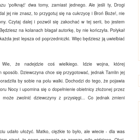
u 'połknąć' dwa tomy, zamiast jednego. Ale jeśli ty, Drogi
dal jej nie znasz, to przygotuj się na cukrzycę i Broń Boże!, nie
ony. Czytaj dalej i pozwól się zakochać w tej serii, bo jestem
 Będziesz na kolanach błagał autorkę, by nie kończyła. Połykał
e każda jest lepsza od poprzedniczki. Więc będziesz ją uwielbiać
ie, że nadejdzie coś wielkiego. Idzie wojna, której
n sposób. Dziewczyna chce się przygotować, jednak Tamlin jej
poradziła by sobie na polu walki. Dochodzi do tego, że pojawia
woru Nocy i upomina się o dopełnienie obietnicy złożonej przez
 może zwolnić dziewczyny z przysięgi... Co jednak zmieni
ciu udało ułożyć. Matko, ciężkie to było, ale wiecie - dla was
iam pisać, to nowe wyzwania są zawsze mile widziane. Okej,