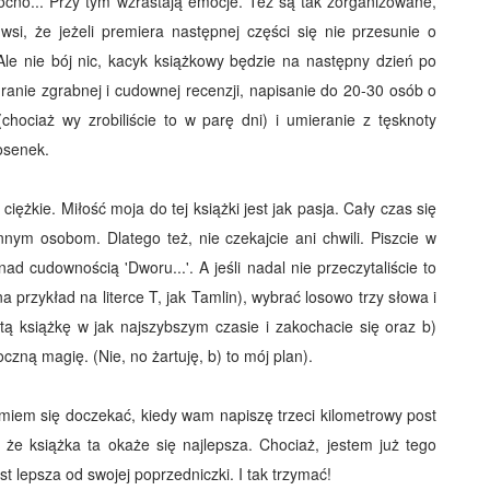
mocno... Przy tym wzrastają emocje. Też są tak zorganizowane,
i, że jeżeli premiera następnej części się nie przesunie o
Ale nie bój nic, kacyk książkowy będzie na następny dzień po
granie zgrabnej i cudownej recenzji, napisanie do 20-30 osób o
hociaż wy zrobiliście to w parę dni) i umieranie z tęsknoty
iosenek.
ciężkie. Miłość moja do tej książki jest jak pasja. Cały czas się
innym osobom. Dlatego też, nie czekajcie ani chwili. Piszcie w
d cudownością 'Dworu...'. A jeśli nadal nie przeczytaliście to
 przykład na literce T, jak Tamlin), wybrać losowo trzy słowa i
 tą książkę w jak najszybszym czasie i zakochacie się oraz b)
zną magię. (Nie, no żartuję, b) to mój plan).
miem się doczekać, kiedy wam napiszę trzeci kilometrowy post
 że książka ta okaże się najlepsza. Chociaż, jestem już tego
t lepsza od swojej poprzedniczki. I tak trzymać!