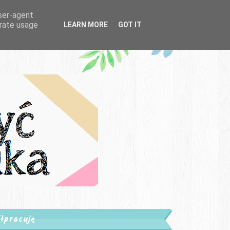
user-agent
erate usage
LEARN MORE
GOT IT
łpracuję