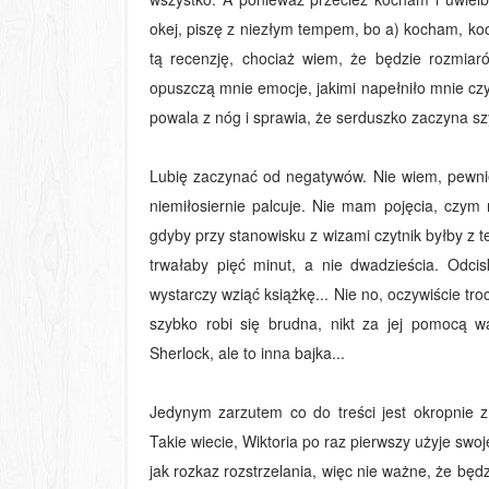
okej, piszę z niezłym tempem, bo a) kocham, k
tą recenzję, chociaż wiem, że będzie rozmiaró
opuszczą mnie emocje, jakimi napełniło mnie czy
powala z nóg i sprawia, że serduszko zaczyna szyb
Lubię zaczynać od negatywów. Nie wiem, pewnie 
niemiłosiernie palcuje. Nie mam pojęcia, czy
gdyby przy stanowisku z wizami czytnik byłby z 
trwałaby pięć minut, a nie dwadzieścia. Odcisk
wystarczy wziąć książkę... Nie no, oczywiście t
szybko robi się brudna, nikt za jej
pomocą wa
Sherlock, ale to inna bajka...
Jedynym zarzutem co do treści jest okropnie 
Takie wiecie, Wiktoria po raz pierwszy użyje swo
jak rozkaz rozstrzelania, więc nie ważne, że bę