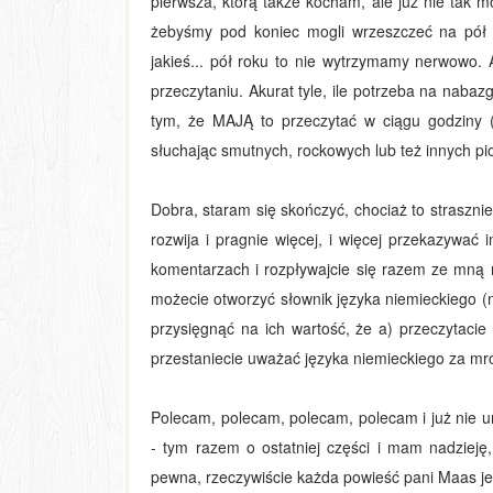
pierwsza, którą także kocham, ale już nie tak 
żebyśmy pod koniec mogli wrzeszczeć na pół ws
jakieś... pół roku to nie wytrzymamy nerwowo. 
przeczytaniu. Akurat tyle, ile potrzeba na nabaz
tym, że MAJĄ to przeczytać w ciągu godziny (c
słuchając smutnych, rockowych lub też innych p
Dobra, staram się skończyć, chociaż to strasznie 
rozwija i pragnie więcej, i więcej przekazywać 
komentarzach i rozpływajcie się razem ze mną na
możecie otworzyć słownik języka niemieckiego (na
przysięgnąć na ich wartość, że a) przeczytacie
przestaniecie uważać języka niemieckiego za mroc
Polecam, polecam, polecam, polecam i już nie u
- tym razem o ostatniej części i mam nadzieję,
pewna, rzeczywiście każda powieść pani Maas jes