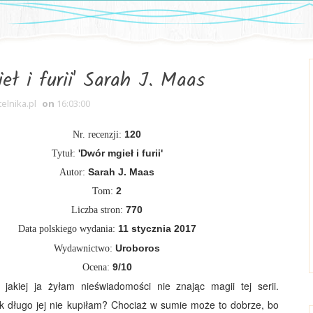
eł i furii' Sarah J. Maas
telnika.pl
on
16:03:00
120
Nr. recenzji:
'Dwór mgieł i furii'
Tytuł:
Sarah J. Maas
Autor:
2
Tom:
770
Liczba stron:
11 stycznia 2017
Data polskiego wydania:
Uroboros
Wydawnictwo:
9
/10
Ocena:
akiej ja żyłam nieświadomości nie znając magii tej serii.
ak długo jej nie kupiłam? Chociaż w sumie może to dobrze, bo