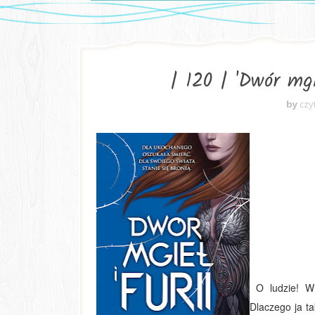
| 120 | 'Dwór mgi
by
czy
O ludzie! W j
Dlaczego ja t