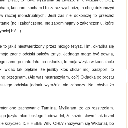
ocham, kocham, kocham i b) zaraz wychodzę, a chcę dokończyć
w raczej monstrualnych. Jeśli zaś nie dokończę to przecież
tanie (no i zakończenie, nie zapominajmy o zakończeniu, które
ciej bić...).
to jakiś niestwierdzony przez nikogo fetysz. Hm, okładka się
m moje zacne odciski palców zmyć. Jednego mogę być pewna,
tego samego materiału, co okładka, to moja wizyta w konsulacie
i widać tak pięknie, że jeśliby ktoś chciał mój paszport, to
rochę przeginam. (Ale was nastraszyłam, co?) Okładka po prostu
szego odcisku jednak wyraźnie nie zobaczy. No, chyba że
zmienione zachowanie Tamlina. Myślałam, że go rozstrzelam.
jego języka niemieckiego i udowodni, że każde słowo i tak brzmi
dzie krzyczeć 'ICH HEIBE WIKTORIA' (nazywam się Wiktoria), bo