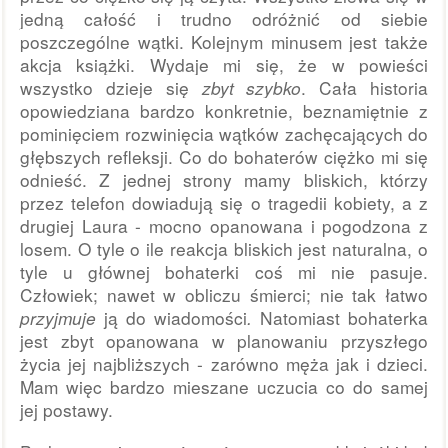
jedną całość i trudno odróżnić od siebie 
poszczególne wątki. Kolejnym minusem jest także 
akcja książki. Wydaje mi się, że w powieści 
wszystko dzieje się 
zbyt szybko
. Cała historia 
opowiedziana bardzo konkretnie, beznamiętnie z 
pominięciem rozwinięcia wątków zachęcających do 
głębszych refleksji. 
Co do bohaterów ciężko mi się 
odnieść. Z jednej strony mamy bliskich, którzy 
przez telefon dowiadują się o tragedii kobiety, a z 
drugiej Laura - mocno opanowana i pogodzona z 
losem. O tyle o ile reakcja bliskich jest naturalna, o 
tyle u głównej bohaterki coś mi nie pasuje. 
Człowiek; nawet w obliczu śmierci; nie tak łatwo 
przyjmuje 
ją do wiadomości
. 
Natomiast bohaterka 
jest zbyt opanowana w planowaniu przyszłego 
życia jej najbliższych - zarówno męża jak i dzieci. 
Mam więc bardzo mieszane uczucia co do samej 
jej postawy. 