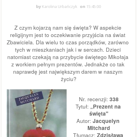
by
Karolina Urbańczyk
on
15:45:00
Z czym kojarzą nam się święta? W aspekcie 
religijnym jest to oczekiwanie przyjścia na świat 
Zbawiciela. Dla wielu to czas porządków, zarówno 
tych w mieszkaniach jak i w sercach. Dzieci 
natomiast czekają na przybycie świętego Mikołaja 
z workiem pełnym prezentów. Jednakże co tak 
naprawdę jest największym darem w naszym 
życiu?
Nr. recenzji: 
338
Tytuł:
 „Prezent na 
święta"
Autor: 
Jacquelyn 
Mitchard
Tłumacz: 
Zdzisława 