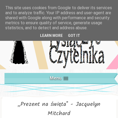
This site uses cookies from Google to deliver its services
and to analyze traffic. Your IP address and user-agent are
shared with Google along with performance and security
metrics to ensure quality of service, generate usage
statistics, and to detect and address abuse.
LEARN MORE
GOT IT
Menu
„Prezent na święta" - Jacquelyn
Mitchard