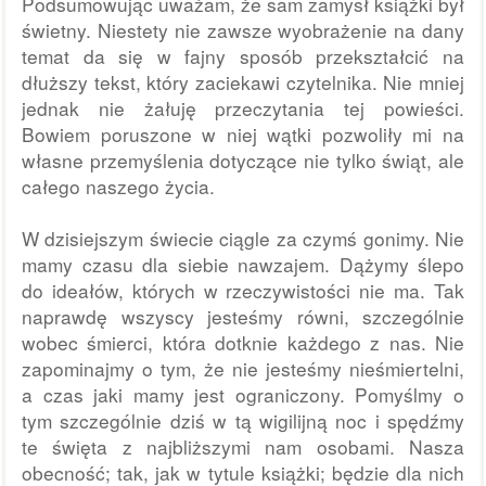
Podsumowując uważam, że sam zamysł książki był 
świetny. Niestety nie zawsze wyobrażenie na dany 
temat da się w fajny sposób przekształcić na 
dłuższy tekst, który zaciekawi czytelnika. Nie mniej 
jednak nie żałuję przeczytania tej powieści. 
Bowiem poruszone w niej wątki pozwoliły mi na 
własne przemyślenia dotyczące nie tylko świąt, ale 
całego naszego życia. 
W dzisiejszym świecie ciągle za czymś gonimy. Nie 
mamy czasu dla siebie nawzajem. Dążymy ślepo 
do ideałów, których w rzeczywistości nie ma. Tak 
naprawdę wszyscy jesteśmy równi, szczególnie 
wobec śmierci, która dotknie każdego z nas. Nie 
zapominajmy o tym, że nie jesteśmy nieśmiertelni, 
a czas jaki mamy jest ograniczony. Pomyślmy o 
tym szczególnie dziś w tą wigilijną noc i spędźmy 
te święta z najbliższymi nam osobami. Nasza 
obecność; tak, jak w tytule książki; będzie dla nich 