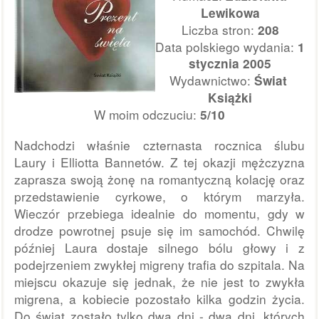
Lewikowa
Liczba stron:
208
Data polskiego wydania:
 1 
stycznia 2005
Wydawnictwo: 
Świat 
Książki
W moim odczuciu: 
5
/
10
Nadchodzi właśnie czternasta rocznica ślubu 
Laury i Elliotta Bannetów. Z tej okazji mężczyzna 
zaprasza swoją żonę na romantyczną kolację oraz 
przedstawienie cyrkowe, o którym marzyła. 
Wieczór przebiega idealnie do momentu, gdy w 
drodze powrotnej psuje się im samochód. Chwilę 
później Laura dostaje silnego bólu głowy i z 
podejrzeniem zwykłej migreny trafia do szpitala. Na 
miejscu okazuje się jednak, że nie jest to zwykła 
migrena, a kobiecie pozostało kilka godzin życia. 
Do świąt zostało tylko dwa dni - dwa dni, których 