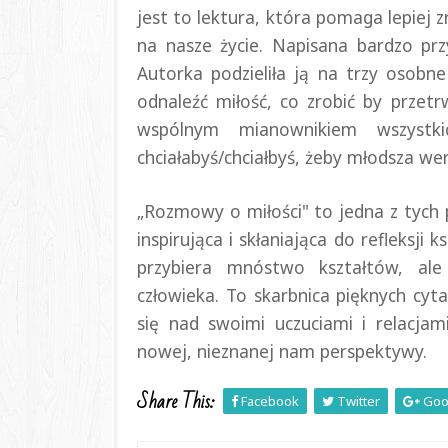
jest to lektura, która pomaga lepiej 
na nasze życie. Napisana bardzo prz
Autorka podzieliła ją na trzy osobn
odnaleźć miłość, co zrobić by przetr
wspólnym mianownikiem wszystk
chciałabyś/chciałbyś, żeby młodsza wers
„Rozmowy o miłości" to jedna z tych p
inspirująca i skłaniająca do refleksji
przybiera mnóstwo kształtów, al
człowieka. To skarbnica pięknych cyta
się nad swoimi
uczuciami i r
elacjam
nowej, nieznanej nam perspektywy.
Share This:
Facebook
Twitter
Goo