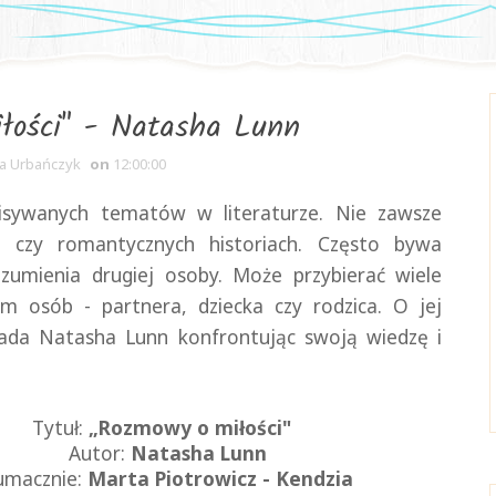
łości" - Natasha Lunn
na Urbańczyk
on
12:00:00
pisywanych tematów w literaturze. Nie zawsze
 czy romantycznych historiach. Często bywa
umienia drugiej osoby. Może przybierać wiele
am osób - partnera, dziecka czy rodzica. O jej
wiada Natasha Lunn konfrontując swoją wiedzę i
Tytuł:
„
Rozmowy o miłości
"
Autor:
Natasha Lunn
umacznie:
Marta Piotrowicz - Kendzia