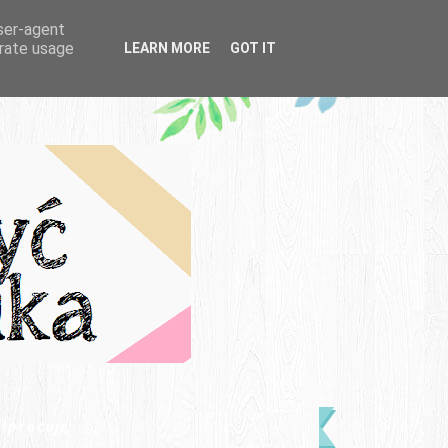
user-agent
erate usage
LEARN MORE
GOT IT
łpracuję