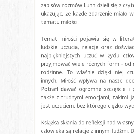
zapisów rozmów Lunn dzieli się z czy
ukazując, że każde zdarzenie miało w
tematu miłości.
Temat miłości pojawia się w litera
ludzkie uczucia, relacje oraz doświa
najpiękniejszych uczuć w życiu cz
przyjmować wiele różnych form - od m
rodzinne. To właśnie dzięki niej cz
innych.
Miłość wpływa na nasze decy
Potrafi dawać ogromne szczęście i p
także z trudnymi emocjami, takimi j
jest uczuciem, bez którego ciężko wyo
Książka skłania do refleksji nad włas
człowieka są relacje z innymi ludźmi