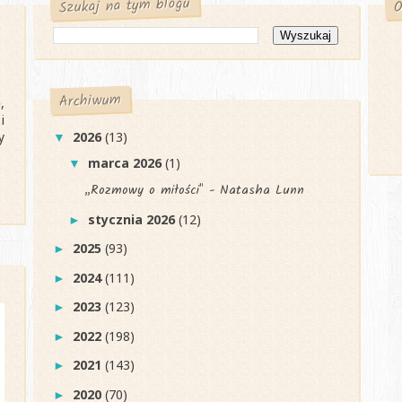
Szukaj na tym blogu
O
Archiwum
,
i
y
2026
(13)
▼
marca 2026
(1)
▼
„Rozmowy o miłości" - Natasha Lunn
stycznia 2026
(12)
►
2025
(93)
►
2024
(111)
►
2023
(123)
►
2022
(198)
►
2021
(143)
►
2020
(70)
►