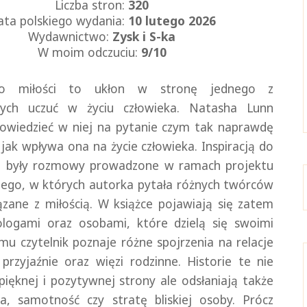
Liczba stron:
320
ata polskiego wydania:
10 lutego 2026
Wydawnictwo:
Zysk i S-ka
W moim odczuciu:
9/
10
 miłości to ukłon w stronę jednego z
szych uczuć w życiu człowieka. Natasha Lunn
owiedzieć w niej na pytanie czym tak naprawdę
i jak wpływa ona na życie człowieka. Inspiracją do
ia były rozmowy prowadzone w ramach projektu
kiego, w których autorka pytała różnych twórców
ązane z miłością. W książce pojawiają się zatem
logami oraz osobami, które dzielą się swoimi
emu czytelnik poznaje różne spojrzenia na relacje
przyjaźnie oraz więzi rodzinne. Historie te nie
pięknej i pozytywnej strony ale odsłaniają także
, samotność czy stratę bliskiej osoby. Prócz