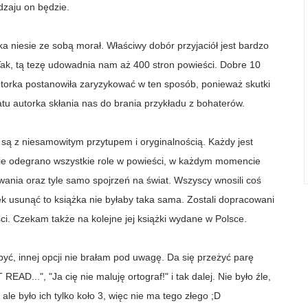
dzaju on będzie.
a niesie ze sobą morał. Właściwy dobór przyjaciół jest bardzo
 Tak, tą tezę udowadnia nam aż 400 stron powieści. Dobre 10
autorka postanowiła zaryzykować w ten sposób, ponieważ skutki
atu autorka skłania nas do brania przykładu z bohaterów.
e są z niesamowitym przytupem i oryginalnością. Każdy jest
nie odegrano wszystkie role w powieści, w każdym momencie
ania oraz tyle samo spojrzeń na świat. Wszyscy wnosili coś
ek usunąć to książka nie byłaby taka sama. Zostali dopracowani
ci. Czekam także na kolejne jej książki wydane w Polsce.
ć, innej opcji nie brałam pod uwagę. Da się przeżyć parę
AD...", "Ja cię nie maluję ortograf!" i tak dalej. Nie było źle,
ale było ich tylko koło 3, więc nie ma tego złego ;D