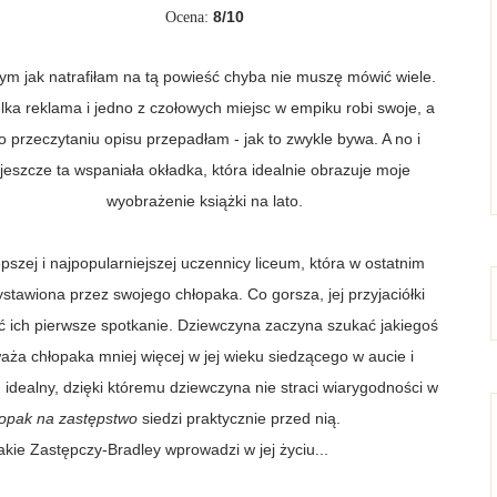
8
/10
Ocena:
ym jak natrafiłam na tą powieść chyba nie muszę mówić wiele.
lka reklama i jedno z czołowych miejsc w empiku robi swoje, a
o przeczytaniu opisu przepadłam - jak to zwykle bywa. A no i
jeszcze ta wspaniała okładka, która idealnie obrazuje moje
wyobrażenie książki na lato.
pszej i najpopularniejszej uczennicy liceum, która w ostatnim
awiona przez swojego chłopaka. Co gorsza, jej przyjaciółki
być ich pierwsze spotkanie. Dziewczyna zaczyna szukać jakiegoś
aża chłopaka mniej więcej w jej wieku siedzącego w aucie i
n idealny, dzięki któremu dziewczyna nie straci wiarygodności w
opak na zastępstwo
siedzi praktycznie przed nią.
kie Zastępczy-Bradley wprowadzi w jej życiu...