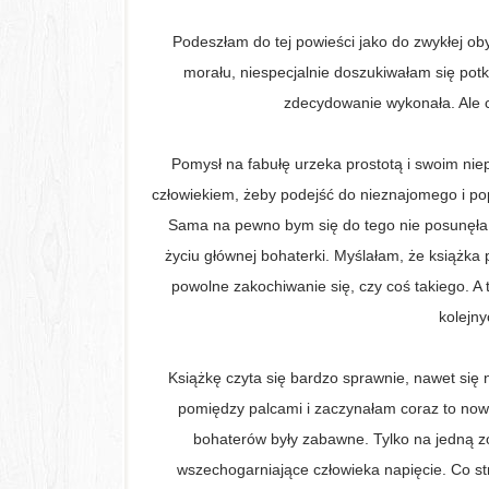
Podeszłam do tej powieści jako do zwykłej oby
morału, niespecjalnie doszukiwałam się potkn
zdecydowanie wykonała. Ale 
Pomysł na fabułę urzeka prostotą i swoim ni
człowiekiem, żeby podejść do nieznajomego i p
Sama na pewno bym się do tego nie posunęła, w
życiu głównej bohaterki. Myślałam, że książka p
powolne zakochiwanie się, czy coś takiego. A
kolejny
Książkę czyta się bardzo sprawnie, nawet się n
pomiędzy palcami i zaczynałam coraz to nowe
bohaterów były zabawne. Tylko na jedną zo
wszechogarniające człowieka napięcie. Co s