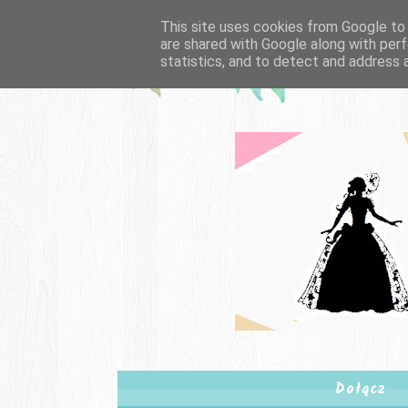
This site uses cookies from Google to d
are shared with Google along with perf
statistics, and to detect and address 
Dołącz