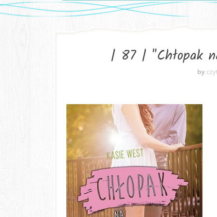
| 87 | "Chłopak n
by
czy