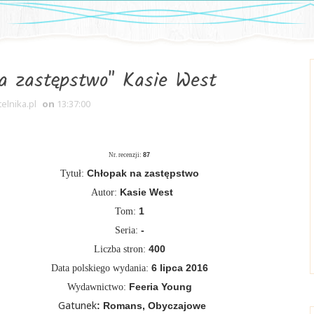
a zastępstwo" Kasie West
telnika.pl
on
13:37:00
Nr. recenzji:
87
Chłopak na zastępstwo
Tytuł:
Kasie We
st
Autor:
1
Tom:
-
Seria
:
400
Liczba stron:
6 lip
ca 2016
Data polskiego wydania:
Feeria Young
Wydawnictwo:
Gatunek
:
Romans
,
Obyczajowe