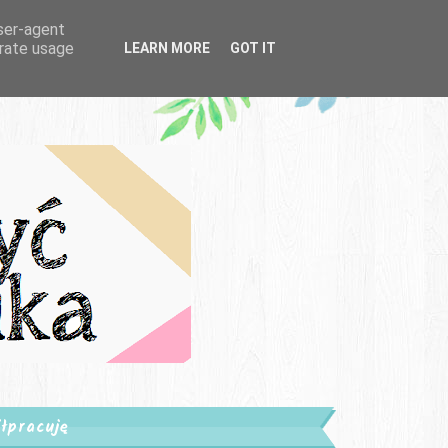
user-agent
erate usage
LEARN MORE
GOT IT
łpracuję