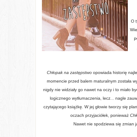
O t
Wie
p
Chłopak na zastępstwo
opowiada historię najle
momencie przed balem maturalnym została wyst
nigdy nie widziały go nawet na oczy i to miało 
logicznego wytłumaczenia, lecz... nagle zauw
czytającego książkę. W jej głowie tworzy się pla
oczach przyjaciółek, ponieważ
Chł
Nawet nie spodziewa się zmian ja