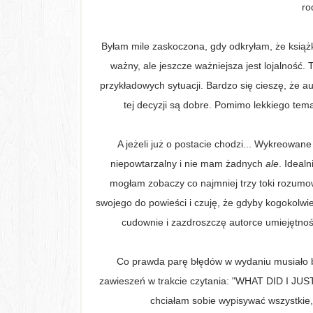
ro
Byłam mile zaskoczona, gdy odkryłam, że książk
ważny, ale jeszcze ważniejsza jest lojalność.
przykładowych sytuacji. Bardzo się cieszę, że 
tej decyzji są dobre. Pomimo lekkiego tem
A jeżeli już o postacie chodzi... Wykreowan
niepowtarzalny i nie mam żadnych
ale
. Ideal
mogłam zobaczy co najmniej trzy toki rozumow
swojego do powieści i czuję, że gdyby kogokolwi
cudownie i zazdroszczę autorce umiejętnoś
Co prawda parę błędów w wydaniu musiało by
zawieszeń w trakcie czytania: "WHAT DID I JUST RE
chciałam sobie wypisywać wszystkie, 