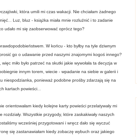
czajówki, która umili mi czas wakacji. Nie chciałam żadnego
ięć... Luz, bluz - książka miała mnie rozluźnić i to zadanie
co udało mi się zaobserwować oprócz tego?
eprawdopodobieństwem. W końcu - kto byłby na tyle dziwnym
oprosić go o udawanie przed naszymi znajomymi kogoś innego?
ięc miło było patrzeć na skutki jakie wywołała ta decyzja w
obiegnie innym torem, wiecie - wpadanie na siebie w galerii i
 tu niespodzianka, ponieważ podobne prośby zdarzają się na
ch kartach powieści...
ie orientowałam kiedy kolejne karty powieści przelatywały mi
 rozdziały. Wszystkie przygody, które zaskakiwały naszych
staliśmy wcześniej przygotowani i wręcz dało się wyczuć
tronę się zastanawiałam kiedy zobaczę wybuch oraz jakiego