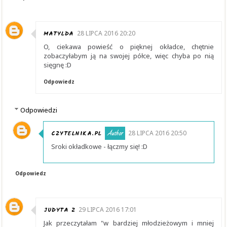
MATYLDA
28 LIPCA 2016 20:20
O, ciekawa powieść o pięknej okładce, chętnie
zobaczyłabym ją na swojej półce, więc chyba po nią
sięgnę :D
Odpowiedz
Odpowiedzi
CZYTELNIKA.PL
28 LIPCA 2016 20:50
Sroki okładkowe - łączmy się! :D
Odpowiedz
JUDYTA Z
29 LIPCA 2016 17:01
Jak przeczytałam "w bardziej młodzieżowym i mniej