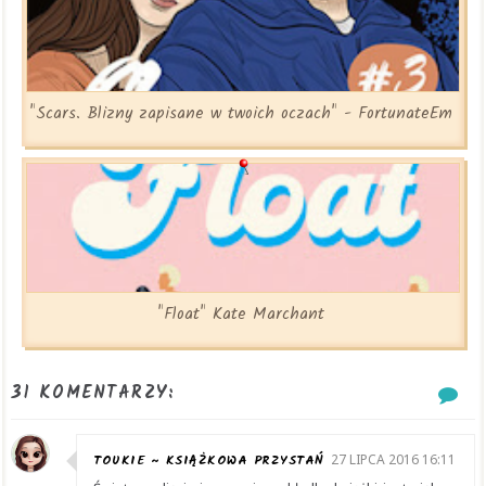
"Scars. Blizny zapisane w twoich oczach" - FortunateEm
"Float" Kate Marchant
31 KOMENTARZY:
TOUKIE ~ KSIĄŻKOWA PRZYSTAŃ
27 LIPCA 2016 16:11