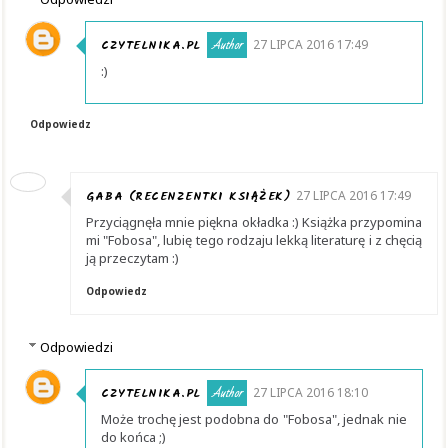
CZYTELNIKA.PL
27 LIPCA 2016 17:49
:)
Odpowiedz
GABA (RECENZENTKI KSIĄŻEK)
27 LIPCA 2016 17:49
Przyciągnęła mnie piękna okładka :) Książka przypomina
mi "Fobosa", lubię tego rodzaju lekką literaturę i z chęcią
ją przeczytam :)
Odpowiedz
Odpowiedzi
CZYTELNIKA.PL
27 LIPCA 2016 18:10
Może trochę jest podobna do "Fobosa", jednak nie
do końca ;)