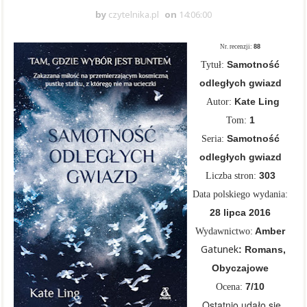
by
czytelnika.pl
on
14:06:00
Nr. recenzji:
88
Samotność
Tytuł:
odległych gwiazd
Kate Ling
Autor:
1
Tom:
Samotność
Seria
:
odległych gwiazd
303
Liczba stron:
Data polskiego wydania:
28 lipca 2016
Amber
Wydawnictwo:
Gatunek
: Romans,
Obyczajowe
7
/10
Ocena:
Ostatnio udało się