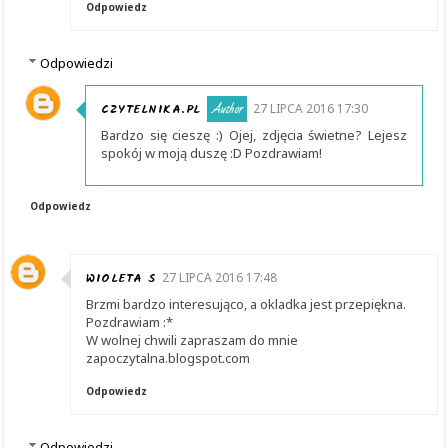
Odpowiedz
Odpowiedzi
CZYTELNIKA.PL
27 LIPCA 2016 17:30
Bardzo się cieszę :) Ojej, zdjęcia świetne? Lejesz
spokój w moją duszę :D Pozdrawiam!
Odpowiedz
WIOLETA S
27 LIPCA 2016 17:48
Brzmi bardzo interesująco, a okladka jest przepiękna.
Pozdrawiam :*
W wolnej chwili zapraszam do mnie
zapoczytalna.blogspot.com
Odpowiedz
Odpowiedzi