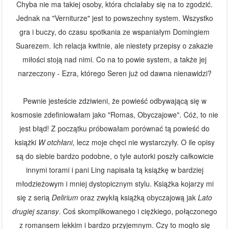
Chyba nie ma takiej osoby, która chciałaby się na to zgodzić.
Jednak na "Verniturze" jest to powszechny system. Wszystko
gra i buczy, do czasu spotkania ze wspaniałym Domingiem
Suarezem. Ich relacja kwitnie, ale niestety przepisy o zakazie
miłości stoją nad nimi. Co na to powie system, a także jej
narzeczony - Ezra, którego Seren już od dawna nienawidzi?
Pewnie jesteście zdziwieni, że powieść odbywającą się w
kosmosie zdefiniowałam jako "Romas, Obyczajowe". Cóż, to nie
jest błąd! Z początku próbowałam porównać tą powieść do
książki
W otchłani
, lecz moje chęci nie wystarczyły. O ile opisy
są do siebie bardzo podobne, o tyle autorki poszły całkowicie
innymi torami i pani Ling napisała tą książkę w bardziej
młodzieżowym i mniej dystopicznym stylu. Książka kojarzy mi
się z serią
Delirium
oraz zwykłą książką obyczajową jak
Lato
drugiej szansy
. Coś skomplikowanego i ciężkiego, połączonego
z romansem lekkim i bardzo przyjemnym. Czy to mogło się