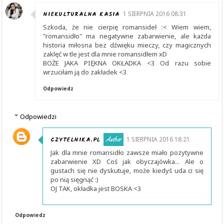
NIEKULTURALNA KASIA
1 SIERPNIA 2016 08:31
Szkoda, że nie cierpię romansideł :< Wiem wiem,
"romansidło" ma negatywne zabarwienie, ale każda
historia miłosna bez dźwięku mieczy, czy magicznych
zaklęć w tle jest dla mnie romansidłem xD
BOŻE JAKA PIĘKNA OKŁADKA <3 Od razu sobie
wrzuciłam ją do zakładek <3
Odpowiedz
Odpowiedzi
CZYTELNIKA.PL
1 SIERPNIA 2016 18:21
Jak dla mnie romansidło zawsze miało pozytywne
zabarwienie XD Coś jak obyczajówka... Ale o
gustach się nie dyskutuje, może kiedyś uda ci się
po nią sięgnąć :)
OJ TAK, okładka jest BOSKA <3
Odpowiedz