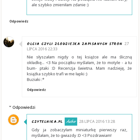
ale szybko zmieniłam zdanie :)
Odpowiedz
OLCIA CZYLI ZŁODZIEJKA ZAPISANYCH STRON
27
LIPCA 2016 22:33
Nie słyszałam nigdy o tej książce ale ma śliczną
okładkę... <3 Na początku myślałam, że to motyle - a tu
bum- ptaki :D Recenzja świetna. Mam nadzieję, że
książka szybko trafi w me łapki :)
Buziaki :*
Odpowiedz
Odpowiedzi
CZYTELNIKA.PL
28 LIPCA 2016 13:28
Gdy ja zobaczyłam miniaturkę pierwszy raz,
myślałam, że to gwiazdy :D <3 Pozdrawiam!