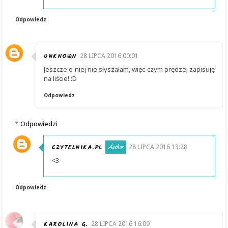
Odpowiedz
UNKNOWN
28 LIPCA 2016 00:01
Jeszcze o niej nie słyszałam, więc czym prędzej zapisuję
na liście! :D
Odpowiedz
Odpowiedzi
CZYTELNIKA.PL
28 LIPCA 2016 13:28
<3
Odpowiedz
KAROLINA G.
28 LIPCA 2016 16:09