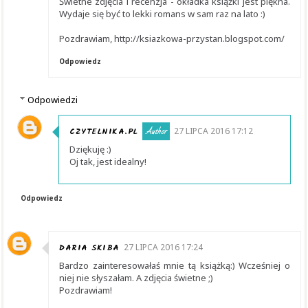
Świetne zdjęcia i recenzja - okładka książki jest piękna.
Wydaje się być to lekki romans w sam raz na lato :)
Pozdrawiam, http://ksiazkowa-przystan.blogspot.com/
Odpowiedz
Odpowiedzi
CZYTELNIKA.PL
27 LIPCA 2016 17:12
Dziękuję :)
Oj tak, jest idealny!
Odpowiedz
DARIA SKIBA
27 LIPCA 2016 17:24
Bardzo zainteresowałaś mnie tą książką:) Wcześniej o
niej nie słyszałam. A zdjęcia świetne ;)
Pozdrawiam!