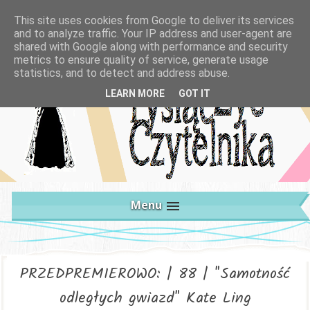
This site uses cookies from Google to deliver its services
and to analyze traffic. Your IP address and user-agent are
shared with Google along with performance and security
metrics to ensure quality of service, generate usage
statistics, and to detect and address abuse.
LEARN MORE
GOT IT
Menu
PRZEDPREMIEROWO: | 88 | "Samotność
odległych gwiazd" Kate Ling