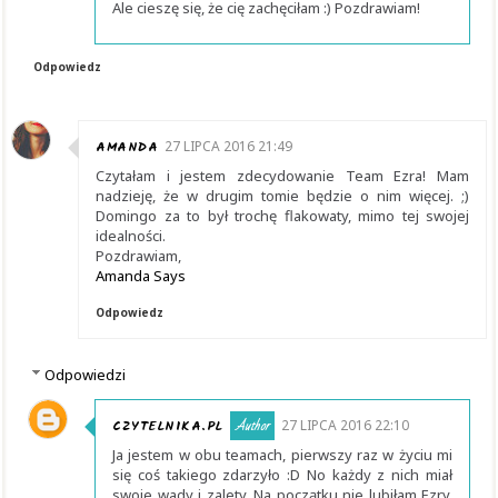
Ale cieszę się, że cię zachęciłam :) Pozdrawiam!
Odpowiedz
AMANDA
27 LIPCA 2016 21:49
Czytałam i jestem zdecydowanie Team Ezra! Mam
nadzieję, że w drugim tomie będzie o nim więcej. ;)
Domingo za to był trochę flakowaty, mimo tej swojej
idealności.
Pozdrawiam,
Amanda Says
Odpowiedz
Odpowiedzi
CZYTELNIKA.PL
27 LIPCA 2016 22:10
Ja jestem w obu teamach, pierwszy raz w życiu mi
się coś takiego zdarzyło :D No każdy z nich miał
swoje wady i zalety. Na początku nie lubiłam Ezry,