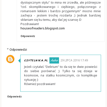
dystopicznym stylu" to mina mi zrzedła, ale późniejsze
"coś skomplikowanego i ciężkiego, połączonego z
romansem lekkim i bardzo przyjemnym" mocno mnie
zachęca - jestem trochę rozdarta ;) Jednak bardziej
skłaniam się ku temu, aby dać jej szansę :D
Pozdrawiam!
houseofreaders.blogspot.com
Odpowiedz
Odpowiedzi
CZYTELNIKA.PL
29 LIPCA 2016 17:49
Jeżeli czytałaś "Delirium" to da się te dwie powieści
do siebie porównać ;) Tylko ta się dzieje w
kosmosie, na statku kosmicznym, co komplikuje
sytuację ;)
Również pozdrawiam!
Odpowiedz