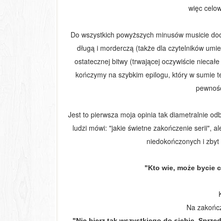
więc celo
Do wszystkich powyższych minusów musicie dod
długą i morderczą (także dla czytelników umi
ostatecznej bitwy (trwającej oczywiście niecałe
kończymy na szybkim epilogu, który w sumie te
pewnośc
Jest to pierwsza moja opinia tak diametralnie o
ludzi mówi: "jakie świetne zakończenie serii", 
niedokończonych i zbyt
"Kto wie, może bycie 
Na zakończ
"Nie bierz tak wszystkiego do siebie. Sprz