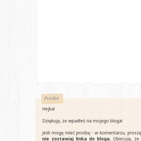
Prośba
Hejka!
Dziękuję, że wpadłeś na mojego bloga!
Jeśli mogę mieć prośbę - w komentarzu, proszę
nie zostawiaj linka do bloga.
Obiecuję, że 