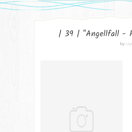
| 39 | "Angellfall -
by
czy