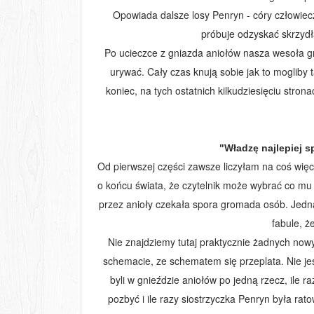
Opowiada dalsze losy Penryn - córy człowiecz
próbuje odzyskać skrzydła
Po ucieczce z gniazda aniołów nasza wesoła g
urywać. Cały czas knują sobie jak to mogliby
koniec, na tych ostatnich kilkudziesięciu stron
"Władzę najlepiej sp
Od pierwszej części zawsze liczyłam na coś więcej
o końcu świata, że czytelnik może wybrać co mu
przez anioły czekała spora gromada osób. Jedn
fabule, ż
Nie znajdziemy tutaj praktycznie żadnych no
schemacie, ze schematem się przeplata. Nie je
byli w gnieździe aniołów po jedną rzecz, ile r
pozbyć i ile razy siostrzyczka Penryn była rat