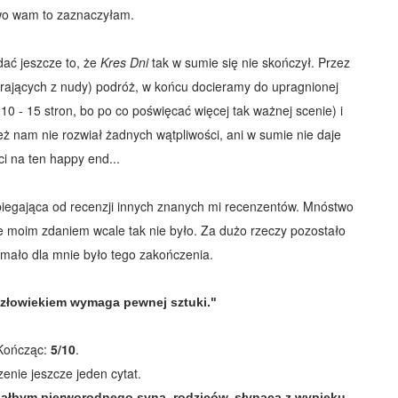
wo wam to zaznaczyłam.
ać jeszcze to, że
Kres Dni
tak w sumie się nie skończył. Przez
erających z nudy) podróż, w końcu docieramy do upragnionej
 10 - 15 stron, bo po co poświęcać więcej tak ważnej scenie) i
ż nam nie rozwiał żadnych wątpliwości, ani w sumie nie daje
i na ten happy end...
dbiegająca od recenzji innych znanych mi recenzentów. Mnóstwo
ale moim zdaniem wcale tak nie było. Za dużo rzeczy pozostało
 mało dla mnie było tego zakończenia.
człowiekiem wymaga pewnej sztuki."
Kończąc:
5/10
.
enie jeszcze jeden cytat.
edałbym pierworodnego syna, rodziców, słynącą z wypieku