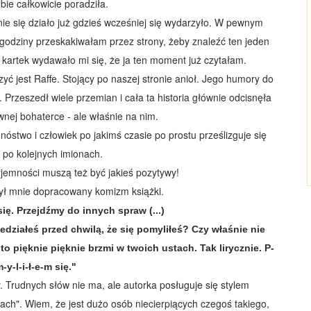
bie całkowicie poradziła.
ie się działo już gdzieś wcześniej się wydarzyło. W pewnym
godziny przeskakiwałam przez strony, żeby znaleźć ten jeden
kartek wydawało mi się, że ja ten moment już czytałam.
yć jest Raffe. Stojący po naszej stronie anioł. Jego humory do
 Przeszedł wiele przemian i cała ta historia głównie odcisnęła
wnej bohaterce - ale właśnie na nim.
mnóstwo i człowiek po jakimś czasie po prostu prześlizguje się
 po kolejnych imionach.
zyjemności muszą też
być
jakieś pozytywy!
zył mnie dopracowany komizm książki.
ę. Przejdźmy do innych spraw (...)
edziałeś przed chwilą, że się pomyliłeś? Czy właśnie nie
to pięknie pięknie brzmi w twoich ustach. Tak lirycznie. P-
-y-l-i-ł-e-m się."
. Trudnych słów nie ma, ale autorka posługuje się stylem
ach". Wiem, że jest dużo osób niecierpiących czegoś takiego,