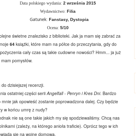
2 września 2015
Data polskiego wydania:
Filia
Wydawnictwo:
Gatunek
Fanstasy, Dystopia
:
5
/10
Ocena:
lejne świetne znalezisko z biblioteki. Jak ja mam się zabrać za
moje
64
książki, które mam na półce do przeczytania, gdy do
pożyczenia cały czas są takie cudowne nowości? Hmm... ja już
e mam pomysłów.
do dzisiejszej recenzji.
a ostatniej części serii
Angelfall
-
Penryn i Kres Dni
. Bardzo
o mnie jak opowieść zostanie poprowadzona dalej. Czy będzie
zy w końcu umrę z nudy?
jednak nie są one takie jakich my się spodziewaliśmy. Chcą nas
olnikami (zależy, na którego anioła traficie). Oprócz tego w ich
owiada się na wojnę domową.