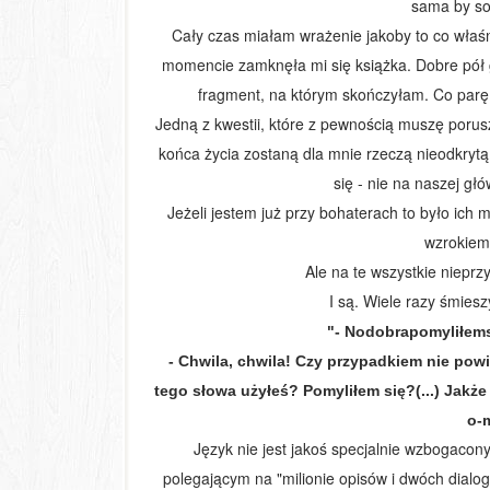
sama by so
Cały czas miałam wrażenie jakoby to co właśn
momencie zamknęła mi się książka. Dobre pół 
fragment, na którym skończyłam. Co parę 
Jedną z kwestii, które z pewnością muszę porusz
końca życia zostaną dla mnie rzeczą nieodkrytą.
się - nie na naszej
głó
Jeżeli jestem już przy bohaterach to było ich 
wzrokiem
Ale na te wszystkie niepr
I są. Wiele razy śmies
"- Nodobrapomyliłemsi
- Chwila, chwila! Czy przypadkiem nie powi
tego słowa użyłeś? Pomyliłem się?(...) Jakże 
o-m
Język nie jest jakoś specjalnie wzbogacony
polegającym na "milionie opisów i dwóch dialog