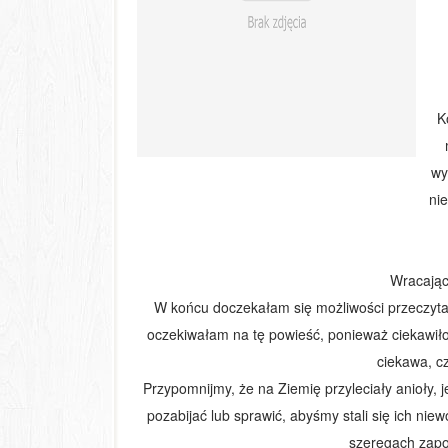
Ko
wy
ni
Wracając 
W końcu doczekałam się możliwości przeczytani
oczekiwałam na tę powieść, ponieważ ciekawił
ciekawa, c
Przypomnijmy, że na Ziemię przyleciały anioły, 
pozabijać lub sprawić, abyśmy stali się ich niew
szeregach zap