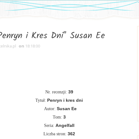
 Penryn i Kres Dni" Susan Ee
telnika.pl
on
18:18:00
39
Nr. recenzji:
Penryn i kres dni
Tytuł:
Susan Ee
Autor:
3
Tom:
Angelfall
Seria:
362
Liczba stron: