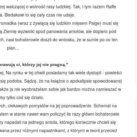
ej walczącej o wolność rasy ludzkiej.
Tak, i tym razem Raffe
. Biedakowi to się cały czas nie udaje.
romadka (wraz z żywiącą się ludzkim mięsem Paige) musi się
 tą Ziemię wyzwolić spod panowania aniołów, ale dopiero pod
ach, nasi bohaterowie doszli do wniosku, że w sumie po co ten
plan...
rawują ci, którzy jej nie pragną.
"
. Na rynku w tej chwili posiadamy tak wiele dystopii - powieści
 się podoba. Sądzę, że na książce o apokalipsie spowodowanej
akże ja nie wyobrażałam sobie jak bardzo można namieszać w
eby tylko coś się działo.
wych, ciekawych pomysłów na jej poprowadzenie. Schemat na
stem w stanie nawet wam policzyć ile razy główni bohaterowie
azy napadali na jednego anioła, którego koniecznie chcieli się
owana przez różnymi napastnikami, z którymi w teorii przecież