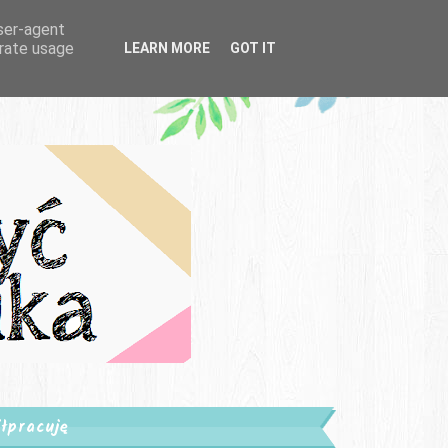
user-agent
erate usage
LEARN MORE
GOT IT
łpracuję