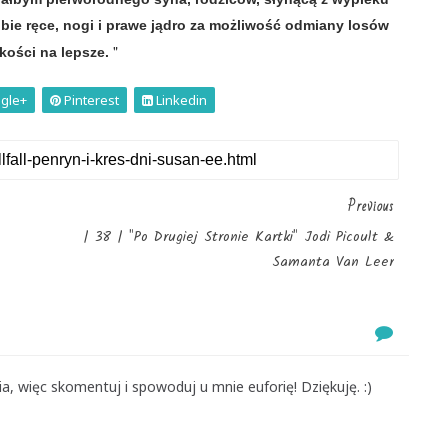
obie ręce, nogi i prawe jądro za możliwość odmiany losów
"
kości na lepsze.
gle+
Pinterest
Linkedin
Previous
| 38 | "Po Drugiej Stronie Kartki" Jodi Picoult &
Samanta Van Leer
, więc skomentuj i spowoduj u mnie euforię! Dziękuję. :)