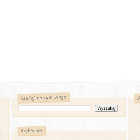
Szukaj na tym blogu
O
Archiwum
,
i