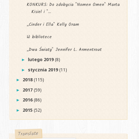
KONKURS: Do zdobycia "Nomen Omen" Marta
Kisiel i "...
„Cinder i Ella" Kelly Oram
W bibliotece
„Dwa Światy" Jennifer L. Armentrout
lutego 2019
(8)
►
stycznia 2019
(11)
►
2018
(115)
►
2017
(59)
►
2016
(86)
►
2015
(52)
►
Translate