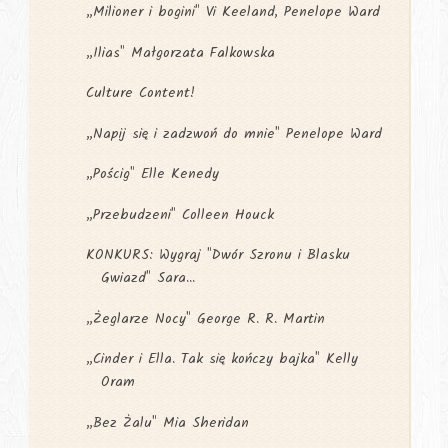
„Milioner i bogini" Vi Keeland, Penelope Ward
„Ilias" Małgorzata Falkowska
Culture Content!
„Napij się i zadzwoń do mnie" Penelope Ward
„Pościg" Elle Kenedy
„Przebudzeni" Colleen Houck
KONKURS: Wygraj "Dwór Szronu i Blasku
Gwiazd" Sara...
„Żeglarze Nocy" George R. R. Martin
„Cinder i Ella. Tak się kończy bajka" Kelly
Oram
„Bez Żalu" Mia Sheridan