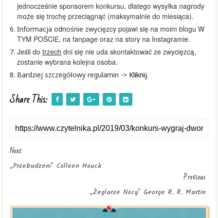
jednocześnie sponsorem konkursu, dlatego wysyłka nagrody
może się trochę przeciągnąć (maksymalnie do miesiąca).
ęzcy
pojawi się na moim blogu W
Informacja odnośnie zwyci
TYM POŚCIE, na fanpage oraz na story na Instagramie.
Jeśli d
o
trzech
dni się nie uda
skontaktować ze zwycięzc
ą
,
zostanie wybrana kolejna osoba
.
Bardziej szczegółowy regulamin ->
Kliknij
.
Share This:
Next
„Przebudzeni" Colleen Houck
Previous
„Żeglarze Nocy" George R. R. Martin