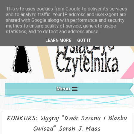
This site uses cookies from Google to deliver its services
and to analyze traffic. Your IP address and user-agent are
shared with Google along with performance and security
metrics to ensure quality of service, generate usage
statistics, and to detect and address abuse.
LEARN MORE
GOT IT
Menu
KONKURS: Wygraj "Dwór Szronu i Blasku
Gwiazd" Sarah J. Maas