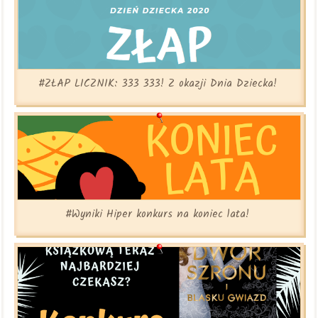
#ZŁAP LICZNIK: 333 333! Z okazji Dnia Dziecka!
#Wyniki Hiper konkurs na koniec lata!