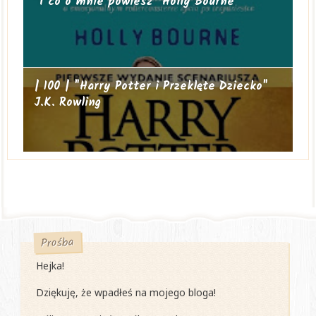
"I co o mnie powiesz" Holly Bourne
| 100 | "Harry Potter i Przeklęte Dziecko"
J.K. Rowling
Prośba
Hejka!
Dziękuję, że wpadłeś na mojego bloga!