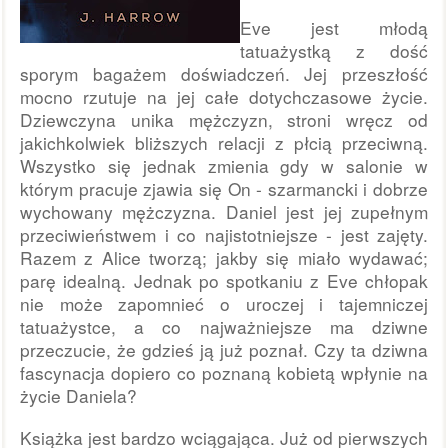
Eve jest młodą
tatuażystką z dość
sporym bagażem doświadczeń. Jej przeszłość
mocno rzutuje na jej całe dotychczasowe życie.
Dziewczyna unika mężczyzn, stroni
wręcz
od
jakichkolwiek bliższych relacji z płcią przeciwną.
Wszystko się jednak zmienia gdy w salonie w
którym pracuje zjawia się On - szarmancki i dobrze
wychowany mężczyzna. Daniel jest jej zupełnym
przeciwieństwem i co najistotniejsze - jest zajęty.
Razem z Alice tworzą; jakby się miało wydawać;
parę idealną. Jednak po spotkaniu z Eve chłopak
nie może zapomnieć o uroczej i tajemniczej
tatuażystce, a co najważniejsze ma dziwne
przeczucie, że gdzieś ją już poznał. Czy ta dziwna
fascynacja dopiero co poznaną kobietą wpłynie na
życie Daniela?
Książka jest bardzo wciągająca. Już od pierwszych