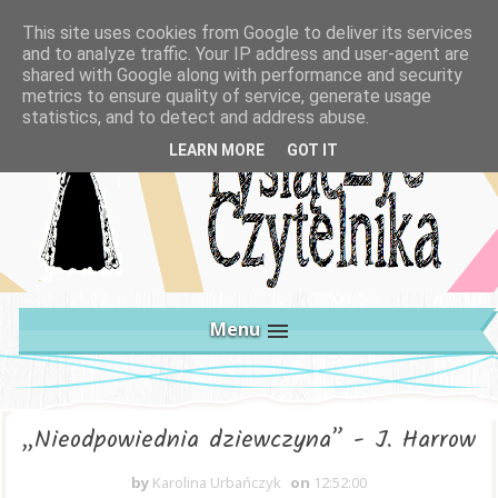
This site uses cookies from Google to deliver its services
and to analyze traffic. Your IP address and user-agent are
shared with Google along with performance and security
metrics to ensure quality of service, generate usage
statistics, and to detect and address abuse.
LEARN MORE
GOT IT
Menu
„Nieodpowiednia dziewczyna” - J. Harrow
by
Karolina Urbańczyk
on
12:52:00