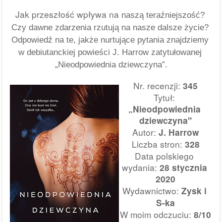
Jak przeszłość wpływa na 
naszą teraźniejszość? 
Czy dawne zdarzenia rzutują na nasze dalsze życie? 
Odpowiedź na te, jakże nurtujące pytania znajdziemy 
w debiutanckiej powieści J. Harrow zatytułowanej 
„Nieodpowiednia dziewczyna”.
Nr. recenzji: 
345
Tytuł:
„Nieodpowiednia 
dziewczyna"
Autor: 
J. Harrow
Liczba stron:
328
Data polskiego 
wydania:
 28 stycznia 
2020
Wydawnictwo: 
Zysk i 
S-ka
W moim odczuciu: 
8
/
10