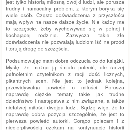
jest tylko historią miłosną dwójki ludzi, ale porusza
trudny i namacalny problem, z którym boryka się
wiele osób. Często doświadczenia z przyszłości
mają wpływ na nasze dalsze życie. Nie każdy ma
to szczęście, żeby wychowywać się w pełnej i
kochającej rodzinie. Zazwyczaj takie złe
doświadczenia nie pozwalają ludziom iść na przód
i torują drogę do szczęścia.
Podsumowując mam dobre odczucia co do książki.
Myślę, że można ją śmiało polecić, ale raczej
pełnoletnim czytelnikom z racji dość licznych,
pikantnych scen.
Nie jest to jednak kolejna,
przewidywalna powieść o miłości. Porusza
naprawdę ciężkie tematy takie jak trudne
dzieciństwo i następstwa z nim związane, a także
niełatwej miłości dwojga ludzi. Sądzę więc, że to
naprawdę dobra pozycja szczególnie, że jest to
pierwsza powieść autorki. Gorąco polecam i z
niecierpliwością czekam na kontynuację historii