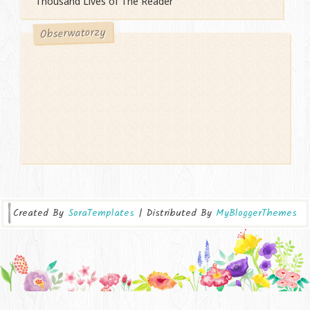
Thousand Lives of The Reader
Obserwatorzy
Created By
SoraTemplates
| Distributed By
MyBloggerThemes