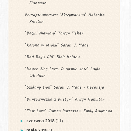
Flanagan
Przedpremierowo: "Skrzywdzona" Natasha
Preston
"Bogini Niewiary" Tarryn Fisher
"Korona w Mroku" Sarah J. Maas
"Bad Boy's Girl" Blair Holden
"Dance Sing Love. W rytmie serc" Layla
Wheldon
"Szklany tron" Sarah J. Maas - Recenzja
"Buntowniczka z pustyni" Alwyn Hamilton
"First Love" James Patterson, Emily Raymond
czerwca 2018
(11)
►
maja 2018
(3)
►