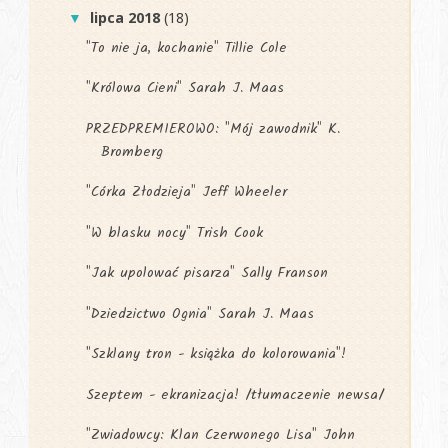
lipca 2018
(18)
▼
"To nie ja, kochanie" Tillie Cole
"Królowa Cieni" Sarah J. Maas
PRZEDPREMIEROWO: "Mój zawodnik" K.
Bromberg
"Córka Złodzieja" Jeff Wheeler
"W blasku nocy" Trish Cook
"Jak upolować pisarza" Sally Franson
"Dziedzictwo Ognia" Sarah J. Maas
"Szklany tron - książka do kolorowania"!
Szeptem - ekranizacja! /tłumaczenie newsa/
"Zwiadowcy: Klan Czerwonego Lisa" John