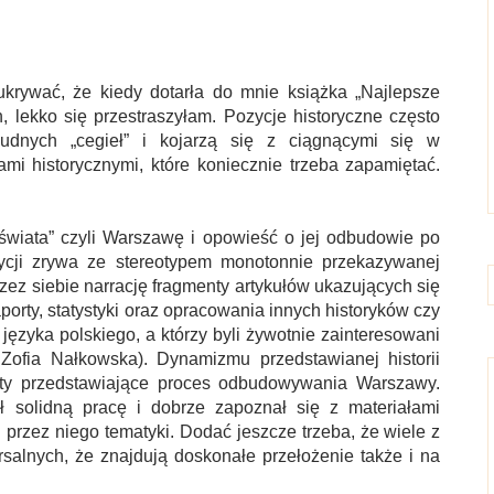
krywać, że kiedy dotarła do mnie książka „Najlepsze
n, lekko się przestraszyłam. Pozycje historyczne często
udnych „cegieł” i kojarzą się z ciągnącymi się w
ami historycznymi, które koniecznie trzeba zapamiętać.
 świata” czyli Warszawę i opowieść o jej odbudowie po
zycji zrywa ze stereotypem monotonnie przekazywanej
rzez siebie narrację fragmenty artykułów ukazujących się
porty, statystyki oraz opracowania innych historyków czy
 języka polskiego, a którzy byli żywotnie zainteresowani
 Zofia Nałkowska).
Dynamizmu przedstawianej historii
ekty przedstawiające proces odbudowywania Warszawy.
ł solidną pracę i dobrze zapoznał się z materiałami
przez niego tematyki. Dodać jeszcze trzeba, że wiele z
salnych, że znajdują doskonałe przełożenie także i na
: