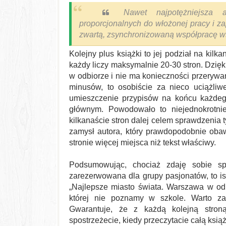
Nawet najpotężniejsza 
proporcjonalnych do włożonej pracy i zap
zwartą, zsynchronizowaną współpracę wsz
Kolejny plus książki to jej podział na kilk
każdy liczy maksymalnie 20-30 stron. Dzięk
w odbiorze i nie ma konieczności przerywan
minusów, to osobiście za nieco uciążli
umieszczenie przypisów na końcu każdego
głównym. Powodowało to niejednokrotnie
kilkanaście stron dalej celem sprawdzenia 
zamysł autora, który prawdopodobnie obaw
stronie więcej miejsca niż tekst właściwy.
Podsumowując, chociaż zdaję sobie sp
zarezerwowana dla grupy pasjonatów, to ist
„Najlepsze miasto świata. Warszawa w odbu
której nie poznamy w szkole. Warto zap
Gwarantuje, że z każdą kolejną stron
spostrzeżecie, kiedy przeczytacie całą ksią