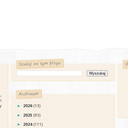
Szukaj na tym blogu
O
Archiwum
,
i
y
2026
(13)
►
2025
(93)
►
2024
(111)
►