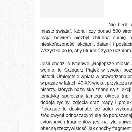
Nie będę u
miasto świata”, która liczy ponad 500 stro
mają bowiem niezbyt chlubną opinię n
nieskończoność lekcjami, datami i postaci
Wszystko po to, aby utrudnić życie uczniom.
Jeśli chodzi o tytułowe „Najlepsze miasto
wojnie, to Grzegorz Piątek w swojej po
historii. Umiejętnie wplata w prowadzoną p
w prasie w latach 40 XX wieku, przytacza ra
pisarzy, których nazwiska znane są z lekcji
tematyką społeczną tamtego okresu (np.
dodają ryciny, zdjęcia oraz mapy i proj
Pokazuje to doskonale, że autor wykona
źródłowymi odnoszącymi się do poruszanej 
cytowanych fragmentów jest na tyle uniwer
obecną rzeczywistość, jak choćby fragment