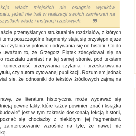
akcja władz miejskich nie osiągnie wyników
ału, jeżeli nie trafi w realizacji swoich zamierzeń na
ystkich władz i instytucji rządowych.
anaście przemyślanych strukturalnie rozdziałów, z których
i temu poszczególne fragmenty stają się przystępniejsze
ia czytania w połowie i odrywania się od historii.
Co do
we uważam to, że Grzegorz Piątek zdecydował się na
 rozdziału zamiast na tej samej stronie, pod tekstem
 konieczność przerywania czytania i przeskakiwania
tytułu, czy autora cytowanej publikacji. Rozumiem jednak
iał się, że odnośniki do tekstów źródłowych zajmą na
rawę, że literatura historyczna może wydawać się
nieją pewne fakty, które każdy powinien znać i książka
dowie” jest w tym zakresie doskonałą lekcją historii,
oznać się chociażby z niektórymi jej fragmentami.
ą zainteresowanie wzrośnie na tyle, że nawet nie
żkę.