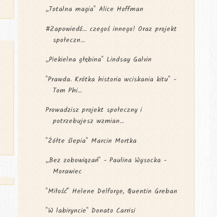
„Totalna magia" Alice Hoffman
#Zapowiedź... czegoś innego! Oraz projekt
społeczn...
„Piekielna głębina" Lindsay Galvin
"Prawda. Krótka historia wciskania kitu" -
Tom Phi...
Prowadzisz projekt społeczny i
potrzebujesz wzmian...
"Żółte ślepia" Marcin Mortka
„Bez zobowiązań" - Paulina Wysocka -
Morawiec
"Miłość" Helene Delforge, Quentin Greban
"W labiryncie" Donato Carrisi