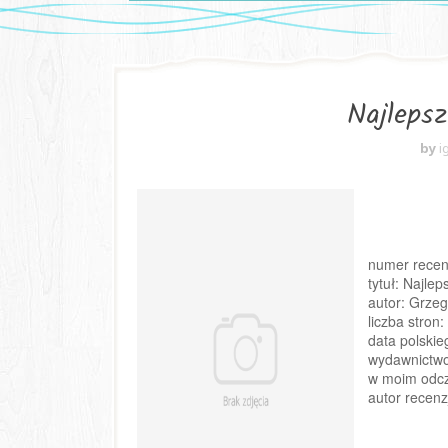
Najlepsz
by
i
numer recenz
tytuł: Najle
autor: Grzeg
liczba stron:
data polskie
wydawnictw
w moim odcz
autor recenzj