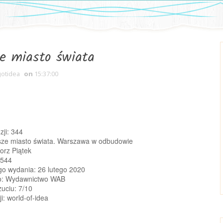
e miasto świata
gotidea
on
15:37:00
ji: 344
psze miasto świata. Warszawa w odbudowie 
orz Piątek
 544
go wydania: 26 lutego 2020
o: Wydawnictwo WAB
uciu: 7/10
i: world-of-idea