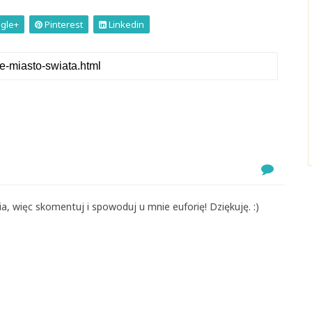
gle+
Pinterest
Linkedin
, więc skomentuj i spowoduj u mnie euforię! Dziękuję. :)