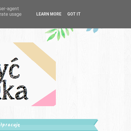
user-agent
erate usage
LEARN MORE
GOT IT
łpracuję