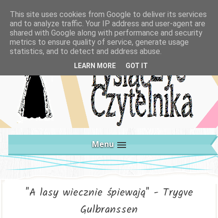
This site uses cookies from Google to deliver its services
and to analyze traffic. Your IP address and user-agent are
shared with Google along with performance and security
metrics to ensure quality of service, generate usage
statistics, and to detect and address abuse.
LEARN MORE
GOT IT
Menu
"A lasy wiecznie śpiewają" - Trygve
Gulbranssen