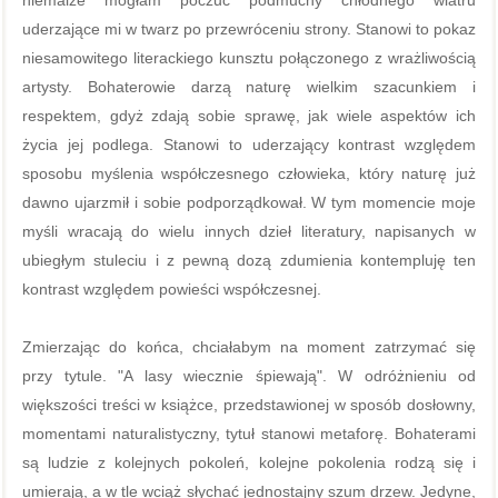
niemalże mogłam poczuć podmuchy chłodnego wiatru
uderzające mi w twarz po przewróceniu strony. Stanowi to pokaz
niesamowitego literackiego kunsztu połączonego z wrażliwością
artysty. Bohaterowie darzą naturę wielkim szacunkiem i
respektem, gdyż zdają sobie sprawę, jak wiele aspektów ich
życia jej podlega. Stanowi to uderzający kontrast względem
sposobu myślenia współczesnego człowieka, który naturę już
dawno ujarzmił i sobie podporządkował. W tym momencie moje
myśli wracają do wielu innych dzieł literatury, napisanych w
ubiegłym stuleciu i z pewną dozą zdumienia kontempluję ten
kontrast względem powieści współczesnej.
Zmierzając do końca, chciałabym na moment zatrzymać się
przy tytule. "A lasy wiecznie śpiewają". W odróżnieniu od
większości treści w książce, przedstawionej w sposób dosłowny,
momentami naturalistyczny, tytuł stanowi metaforę. Bohaterami
są ludzie z kolejnych pokoleń, kolejne pokolenia rodzą się i
umierają, a w tle wciąż słychać jednostajny szum drzew. Jedyne,