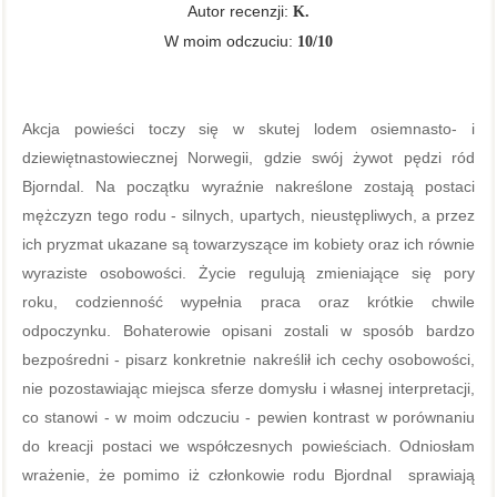
Autor recenzji:
K.
W moim odczuciu:
10/10
Akcja powieści toczy się w skutej lodem osiemnasto- i
dziewiętnastowiecznej Norwegii, gdzie swój żywot pędzi ród
Bjorndal. Na początku wyraźnie nakreślone zostają postaci
mężczyzn tego rodu - silnych, upartych, nieustępliwych, a przez
ich pryzmat ukazane są towarzyszące im kobiety oraz ich równie
wyraziste osobowości. Życie regulują zmieniające się pory
roku, codzienność wypełnia praca oraz krótkie chwile
odpoczynku. Bohaterowie opisani zostali w sposób bardzo
bezpośredni - pisarz konkretnie nakreślił ich cechy osobowości,
nie pozostawiając miejsca sferze domysłu i własnej interpretacji,
co stanowi - w moim odczuciu - pewien kontrast w porównaniu
do kreacji postaci we współczesnych powieściach. Odniosłam
wrażenie, że pomimo iż członkowie rodu Bjordnal sprawiają