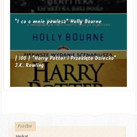
"I co o mnie powiesz" Holly Bourne
| 100 | "Harry Potter i Przeklęte Dziecko"
J.K. Rowling
Prośba
Hejka!