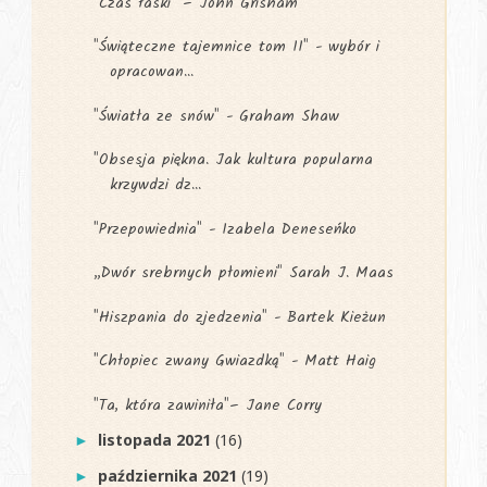
"Czas łaski" – John Grisham
"Świąteczne tajemnice tom II" - wybór i
opracowan...
"Światła ze snów" - Graham Shaw
"Obsesja piękna. Jak kultura popularna
krzywdzi dz...
"Przepowiednia" - Izabela Deneseńko
„Dwór srebrnych płomieni" Sarah J. Maas
"Hiszpania do zjedzenia" - Bartek Kieżun
"Chłopiec zwany Gwiazdką" - Matt Haig
"Ta, która zawiniła"– Jane Corry
listopada 2021
(16)
►
października 2021
(19)
►