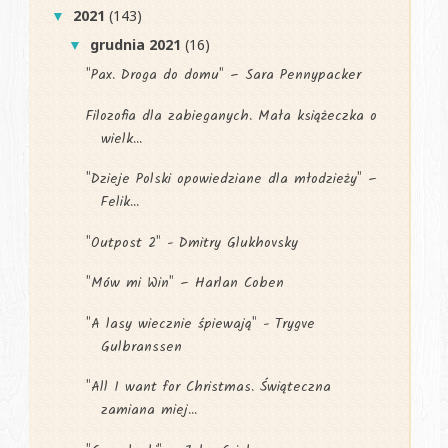
2021
(143)
▼
grudnia 2021
(16)
▼
"Pax. Droga do domu" – Sara Pennypacker
Filozofia dla zabieganych. Mała książeczka o
wielk...
"Dzieje Polski opowiedziane dla młodzieży" –
Felik...
"Outpost 2" - Dmitry Glukhovsky
"Mów mi Win" – Harlan Coben
"A lasy wiecznie śpiewają" - Trygve
Gulbranssen
"All I want for Christmas. Świąteczna
zamiana miej...