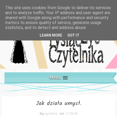
This site uses cookies from Google to deliver its services
and to analyze traffic. Your IP address and user-agent are
shared with Google along with performance and security
metrics to ensure quality of service, generate usage
statistics, and to detect and address abuse.
LEARN MORE
GOT IT
Menu
Jak działa umysł.
by
igotidea
on
17:26:00