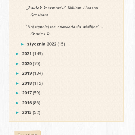
„Zaułek koszmarów" William Lindsay
Gresham
"Najsłynniejsze opowiadania wigilijne" -
Charles D...
stycznia 2022
(15)
►
2021
(143)
►
2020
(70)
►
2019
(134)
►
2018
(115)
►
2017
(59)
►
2016
(86)
►
2015
(52)
►