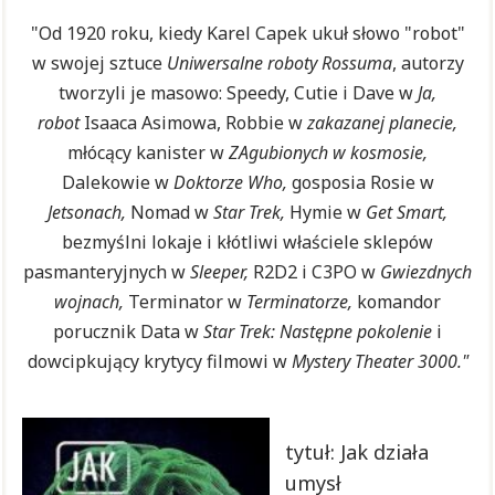
"Od 1920 roku, kiedy Karel Capek ukuł słowo "robot"
w swojej sztuce
Uniwersalne roboty Rossuma
, autorzy
tworzyli je masowo: Speedy, Cutie i Dave w
Ja,
robot
Isaaca Asimowa, Robbie w
zakazanej planecie,
młócący kanister w
ZAgubionych w kosmosie,
Dalekowie w
Doktorze Who,
gosposia Rosie w
Jetsonach,
Nomad w
Star Trek,
Hymie w
Get Smart,
bezmyślni lokaje i kłótliwi właściele sklepów
pasmanteryjnych w
Sleeper,
R2D2 i C3PO w
Gwiezdnych
wojnach,
Terminator w
Terminatorze,
komandor
porucznik Data w
Star Trek: Następne pokolenie
i
dowcipkujący krytycy filmowi w
Mystery Theater 3000."
tytuł: Jak działa
umysł