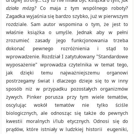
drugiej strony.... czy to nie miała być książka o tym,
jak
działa mózg?
Co maja z tym wspólnego roboty?
Zagadka wyjaśnia się bardzo szybko, już w pierwszym
rozdziale. Sam autor wspomina o tym, że jest to
właśnie książka o umyśle. Jednak aby w pełni
zrozumieć zasady jego funkcjonowania trzeba
dokonać pewnego rozróżnienia i stąd to
wprowadzenie. Rozdział I zatytułowany "Standardowe
wyposażenie" wprowadza czytelnika w temat tego,
jak dzięki temu najważniejszemu organowi
postrzegamy świat i dlaczego dzieje się to w inny
sposób niż w przypadku pozostałych organizmów
żywych. Pinker porusza przy tym wiele tematów,
oscylując wokół tematów nie tylko ściśle
biologicznych, ale odnosząc się także do pewnych
kwestii moralnych i/lub etycznych. Odnosi się do
prądów, które istniały w ludzkiej historii eugeniki,