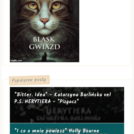
Popularne posty
"Bitter. Idea" - Katarzyna Barlińska vel
P.S. HERYTIERA - "Pizgacz"
"I co o mnie powiesz" Holly Bourne