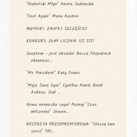
"Diabelski Młyn" Aneta Jadowska
"Feel Again" Mona Kasten
#WYNIKI: ZAUFAJ SZCZĘŚCIU!
KONKURS: ZŁAP LICZNIK 155 555!
Szeptem - jest obsada! Becca Fitzpatrick
ekranizac...
"Mr. President" Katy Evans
"Moja Jane Eyre" Cynthia Hand, Brodi
Ashton, Jodi ...
Nowa norweska saga! Poznaj "Czas
milczenia" Jorunn...
RECENZJA PRZEDPREMIEROWA: "Uleczę twe
serce" Tilli...