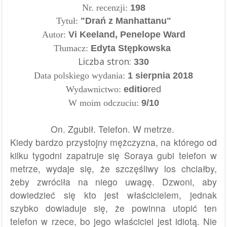
Nr. recenzji:
198
Tytuł:
"Drań z Manhattanu"
Autor:
Vi Keeland, Penelope Ward
Tłumacz:
Edyta
Stępkowska
Liczba stron:
330
Data polskiego wydania:
1 sierpnia 2018
Wydawnictwo:
editio
red
W moim odczuciu:
9/10
On. Zgubił. Telefon. W metrze.
Kiedy bardzo przystojny mężczyzna, na którego od
kilku tygodni zapatruje się Soraya gubi telefon w
metrze, wydaje się, że szczęśliwy los chciałby,
żeby zwróciła na niego uwagę. Dzwoni, aby
dowiedzieć się kto jest właścicielem, jednak
szybko dowiaduje się, że powinna utopić ten
telefon w rzece, bo jego właściciel jest idiotą. Nie