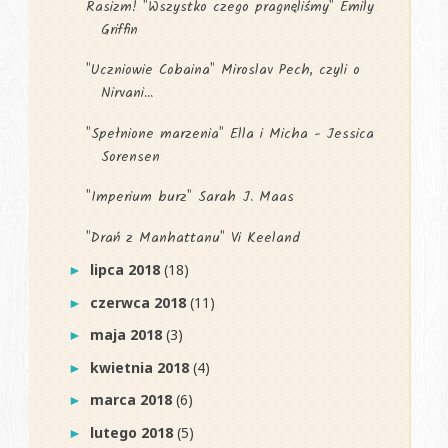
Rasizm! "Wszystko czego pragnęliśmy" Emily
Griffin
"Uczniowie Cobaina" Miroslav Pech, czyli o
Nirvani...
"Spełnione marzenia" Ella i Micha - Jessica
Sorensen
"Imperium burz" Sarah J. Maas
"Drań z Manhattanu" Vi Keeland
lipca 2018
(18)
►
czerwca 2018
(11)
►
maja 2018
(3)
►
kwietnia 2018
(4)
►
marca 2018
(6)
►
lutego 2018
(5)
►