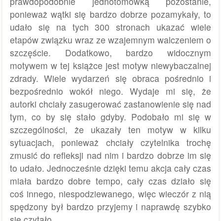
prawdopodobnie jednotomówką pozostanie,
ponieważ wątki się bardzo dobrze pozamykały, to
udało się na tych 300 stronach ukazać wiele
etapów związku wraz ze wzajemnym walczeniem o
szczęście. Dodatkowo, bardzo widocznym
motywem w tej książce jest motyw niewybaczalnej
zdrady. Wiele wydarzeń się obraca pośrednio i
bezpośrednio wokół niego. Wydaje mi się, że
autorki chciały zasugerować zastanowienie się nad
tym, co by się stało gdyby. Podobało mi się w
szczególności, że ukazały ten motyw w kilku
sytuacjach, ponieważ chciały czytelnika trochę
zmusić do refleksji nad nim i bardzo dobrze im się
to udało. Jednocześnie dzięki temu akcja cały czas
miała bardzo dobre tempo, cały czas działo się
coś innego, niespodziewanego, więc wieczór z nią
spędzony był bardzo przyjemy i naprawdę szybko
się czytało.