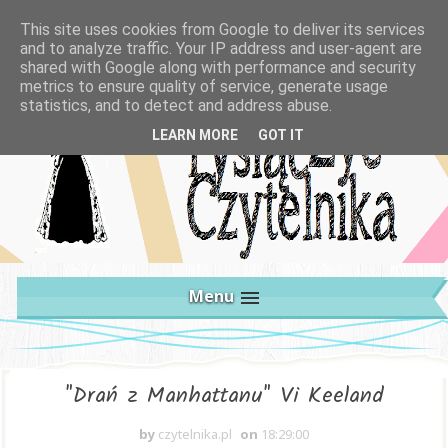
This site uses cookies from Google to deliver its services
and to analyze traffic. Your IP address and user-agent are
shared with Google along with performance and security
metrics to ensure quality of service, generate usage
statistics, and to detect and address abuse.
LEARN MORE
GOT IT
Menu
"Drań z Manhattanu" Vi Keeland
by
czytelnika.pl
on
18:29:00