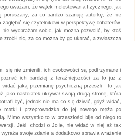
ego uważam, że wątek molestowania fizycznego, jak 
aj poruszany, za co bardzo szanuję autorkę, że nie 
a zagłębić się czytelnikowi w perspektywę bohaterów. 
ż nie wyobrażam sobie, jak można pozwolić, by ktoś 
ie zrobił nic, za co można by go ukarać, a zwłaszcza 
i się nie zmienili, ich osobowości są podtrzymane i 
znać ich bardziej z teraźniejszości za to już z 
u widać jaką przemianę psychiczną przeszli i to jak 
ż jako nastolatek ukrywał swoją drugą stronę, która 
trafi być, jednak nie ma co się dziwić, gdyż widać, 
ię matki i przeprowadzka do jej nowego męża po 
ą. Mimo wszystko to w przeszłości bije od niego to 
rsji. Jeśli chodzi o Jolie, nie widać w niej aż tak 
ej wyraża swoje zdanie a dodatkowo sprawia wrażenie 