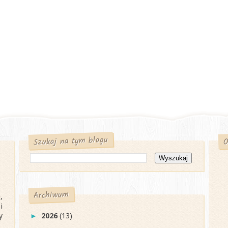
Szukaj na tym blogu
O
Archiwum
,
i
y
2026
(13)
►