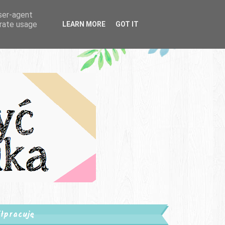
user-agent
erate usage
LEARN MORE
GOT IT
łpracuję