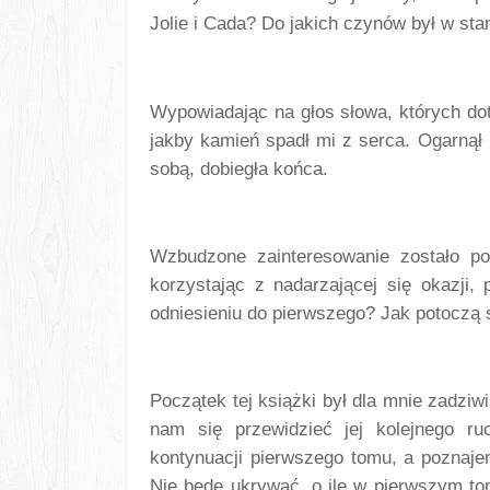
Jolie i Cada? Do jakich czynów był w sta
Wypowiadając na głos słowa, których do
jakby kamień spadł mi z serca. Ogarnął
sobą, dobiegła końca.
Wzbudzone zainteresowanie zostało po
korzystając z nadarzającej się okazji,
odniesieniu do pierwszego? Jak potoczą s
Początek tej książki był dla mnie zadziwi
nam się przewidzieć jej kolejnego r
kontynuacji pierwszego tomu, a poznaje
Nie będę ukrywać, o ile w pierwszym tomi