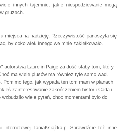
ele innych tajemnic, jakie niespodziewanie mogą 
e w gruzach.
u miejsca na nadzieję. Rzeczywistość panoszyła się 
ając, by cokolwiek innego we mnie zakiełkowało.
utorstwa Laurelin Paige za dość słaby tom, który 
Choć ma wiele plusów ma również tyle samo wad, 
ie. Pomimo tego, jak wypada ten tom mam w planach 
akieś zainteresowanie zakończeniem historii Cada i 
e wzbudziło wiele pytań, choć momentami było do 
" z popularnej księgarni internetowej TaniaKsiążka.pl Sprawdźcie też inne 