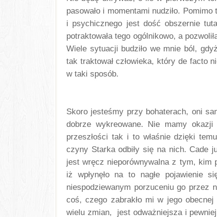
pasowało i momentami nudziło. Pomimo t
i psychicznego jest dość obszernie tut
potraktowała tego ogólnikowo, a pozwolił
Wiele sytuacji budziło we mnie ból, gdy
tak traktował człowieka, który de facto n
w taki sposób.
Skoro jesteśmy przy bohaterach, oni sam
dobrze wykreowane. Nie mamy okazji po
przeszłości tak i to właśnie dzięki tem
czyny Starka odbiły się na nich. Cade ju
jest wręcz nieporównywalna z tym, kim po
iż wpłynęło na to nagłe pojawienie s
niespodziewanym porzuceniu go przez ni
coś, czego zabrakło mi w jego obecnej we
wielu zmian,  jest odważniejsza i pewni