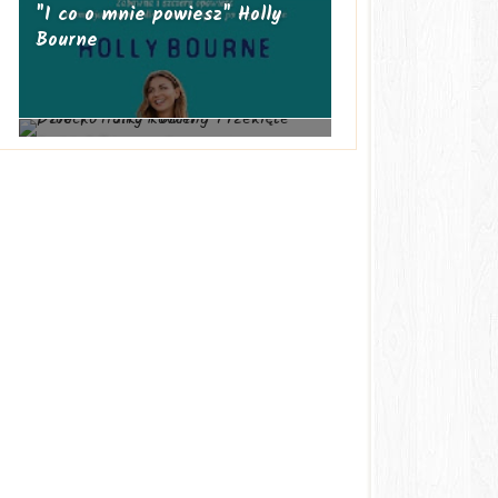
"I co o mnie powiesz" Holly
Bourne
| 100 | "Harry Potter i
Przeklęte Dziecko" J.K. Rowling