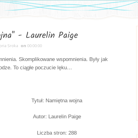
na" - Laurelin Paige
oria Sroka
on
00:00:00
mnienia. Skomplikowane wspomnienia. Były jak 
odze. To ciągłe poczucie lęku…
Tytuł: Namiętna wojna
Autor: Laurelin Paige
Liczba stron: 288