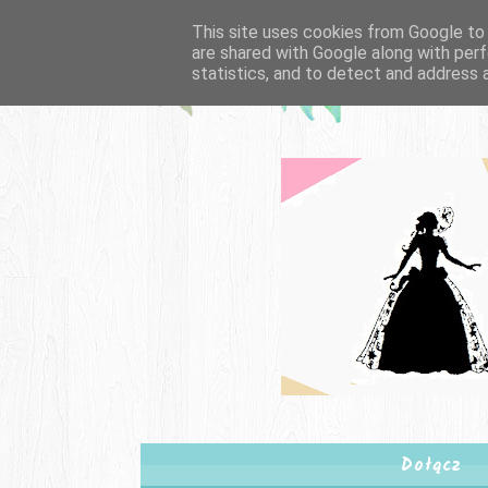
This site uses cookies from Google to d
are shared with Google along with perf
statistics, and to detect and address 
Dołącz