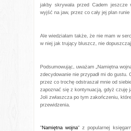
jakby skrywała przed Cadem jeszcze wi
wyjść na jaw, przez co cały jej plan runi
Ale wiedziałam także, że nie mam w serc
w niej jak trujący bluszcz, nie dopuszcz
Podsumowując, uważam „Namiętna wojna” a
zdecydowanie nie przypadł mi do gustu. 
przez co trochę odstraszał mnie od sieb
zapoznać się z kontynuacją, gdyż czuję j
Joli zwłaszcza po tym zakończeniu, któr
przewidzenia. 
"
Namiętna wojna