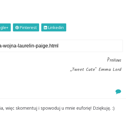
gle+
Pinterest
Linkedin
Previous
„Tweet Cute" Emma Lord
, więc skomentuj i spowoduj u mnie euforię! Dziękuję. :)