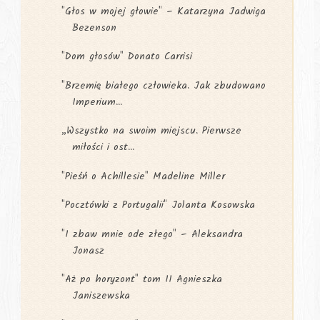
"Głos w mojej głowie" – Katarzyna Jadwiga
Bezenson
"Dom głosów" Donato Carrisi
"Brzemię białego człowieka. Jak zbudowano
Imperium...
„Wszystko na swoim miejscu. Pierwsze
miłości i ost...
"Pieśń o Achillesie" Madeline Miller
"Pocztówki z Portugalii" Jolanta Kosowska
"I zbaw mnie ode złego" – Aleksandra
Jonasz
"Aż po horyzont" tom II Agnieszka
Janiszewska