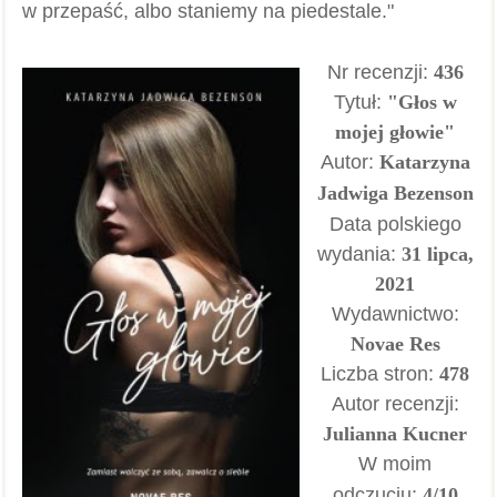
w przepaść, albo staniemy na piedestale."
Nr recenzji:
436
Tytuł:
"Głos w
mojej głowie"
Autor:
Katarzyna
Jadwiga Bezenson
Data polskiego
wydania:
31 lipca,
2021
Wydawnictwo:
Novae Res
Liczba stron:
478
Autor recenzji:
Julianna Kucner
W moim
odczuciu:
4/10