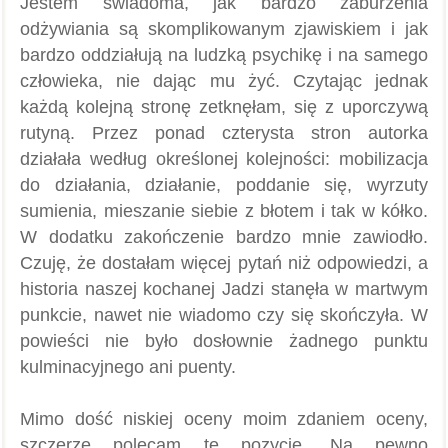
Jestem świadoma, jak bardzo zaburzenia
odżywiania są skomplikowanym zjawiskiem i jak
bardzo oddziałują na ludzką psychikę i na samego
człowieka, nie dając mu żyć. Czytając jednak
każdą kolejną stronę zetknęłam, się z uporczywą
rutyną. Przez ponad czterysta stron autorka
działała według określonej kolejności: mobilizacja
do działania, działanie, poddanie się, wyrzuty
sumienia, mieszanie siebie z błotem i tak w kółko.
W dodatku zakończenie bardzo mnie zawiodło.
Czuję, że dostałam więcej pytań niż odpowiedzi, a
historia naszej kochanej Jadzi stanęła w martwym
punkcie, nawet nie wiadomo czy się skończyła. W
powieści nie było dosłownie żadnego punktu
kulminacyjnego ani puenty.
Mimo dość niskiej oceny moim zdaniem oceny,
szczerze polecam tę pozycję. Na pewno