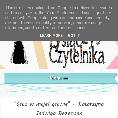
This site uses cookies from Google to deliver its services
and to analyze traffic. Your IP address and user-agent are
shared with Google along with performance and security
metrics to ensure quality of service, generate usage
statistics, and to detect and address abuse.
LEARN MORE
GOT IT
Menu
"Głos w mojej głowie" – Katarzyna
Jadwiga Bezenson