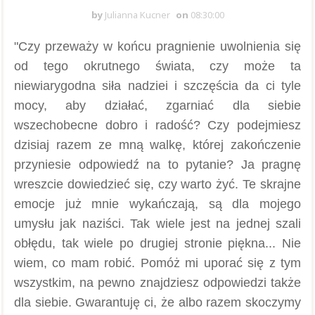
by
Julianna Kucner
on
08:30:00
"Czy przeważy w końcu pragnienie uwolnienia się
od tego okrutnego świata, czy może ta
niewiarygodna siła nadziei i szczęścia da ci tyle
mocy, aby działać, zgarniać dla siebie
wszechobecne dobro i radość? Czy podejmiesz
dzisiaj razem ze mną walkę, której zakończenie
przyniesie odpowiedź na to pytanie? Ja pragnę
wreszcie dowiedzieć się, czy warto żyć. Te skrajne
emocje już mnie wykańczają, są dla mojego
umysłu jak naziści. Tak wiele jest na jednej szali
obłędu, tak wiele po drugiej stronie piękna... Nie
wiem, co mam robić. Pomóż mi uporać się z tym
wszystkim, na pewno znajdziesz odpowiedzi także
dla siebie. Gwarantuję ci, że albo razem skoczymy