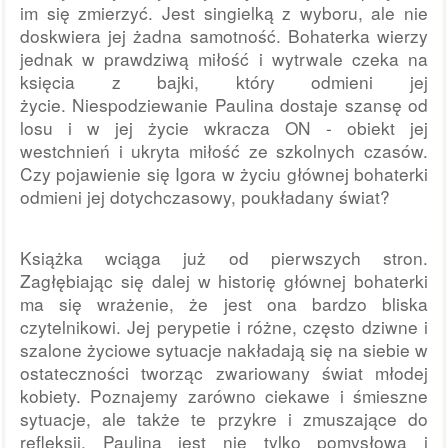
im się zmierzyć. Jest singielką z wyboru, ale nie 
doskwiera jej żadna samotność. Bohaterka wierzy 
jednak w prawdziwą miłość i wytrwale czeka na 
księcia z bajki, który odmieni jej 
życie. 
Niespodziewanie Paulina dostaje szansę od 
losu i w jej życie wkracza ON - obiekt jej 
westchnień i ukryta miłość ze szkolnych czasów. 
Czy pojawienie się Igora w życiu głównej bohaterki 
odmieni jej dotychczasowy, poukładany świat?
Książka wciąga już od pierwszych stron. 
Zagłębiając się dalej w historię głównej bohaterki 
ma się wrażenie, że jest ona bardzo bliska 
czytelnikowi. Jej perypetie i różne, często dziwne i 
szalone życiowe sytuacje nakładają się na siebie w 
ostateczności tworząc zwariowany świat młodej 
kobiety. Poznajemy zarówno ciekawe i śmieszne 
sytuacje, ale także te przykre i zmuszające do 
refleksji. Paulina jest nie tylko pomysłową i 