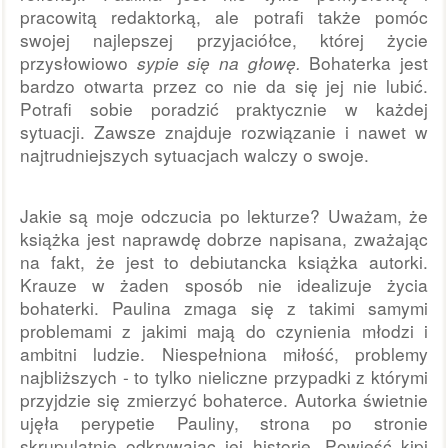
pracowitą redaktorką, ale potrafi także pomóc 
swojej najlepszej przyjaciółce, której życie 
przysłowiowo 
sypie się na głowę. 
Bohaterka jest 
bardzo otwarta przez co nie da się jej nie lubić. 
Potrafi sobie poradzić praktycznie w każdej 
sytuacji. Zawsze znajduje rozwiązanie i nawet w 
najtrudniejszych sytuacjach walczy o swoje.
Jakie są moje odczucia po lekturze? Uważam, że 
książka jest naprawdę dobrze napisana, zważając 
na fakt, że jest to debiutancka książka autorki. 
Krauze w żaden sposób nie idealizuje życia 
bohaterki. Paulina zmaga się z takimi samymi 
problemami z jakimi mają do czynienia młodzi i 
ambitni ludzie. Niespełniona miłość, problemy 
najbliższych - to tylko nieliczne przypadki z którymi 
przyjdzie się zmierzyć bohaterce. Autorka świetnie 
ujęła perypetie Pauliny, strona po stronie 
skrupulatnie odkrywając jej historię. Powieść kipi 