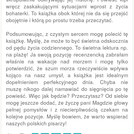
wręcz zaskakującymi sytuacjami wprost z życia 
bohaterki. To książka obok której nie da się przejść 
obojętnie i którą po prostu trzeba przeczytać. 
Podsumowując, z czystym sercem mogę polecić tę 
książkę. Myślę, że może to być świetna odskocznia 
od pędu życia codziennego. To świetna lektura np. 
na plażę! Ja swoją pozycję recenzencką zabrałam 
właśnie na wakacje nad morzem i mogę tylko 
potwierdzić, że szum morza rzeczywiście wpływa 
kojąco na nasz umysł, a książka jest idealnym 
dopełnieniem perfekcyjnego dnia. 
Chyba nie 
muszę nikogo dalej namawiać do sięgnięcia po tę 
powieść. Więc jak będzie? Przeczytasz? 
Od siebie 
mogę jeszcze dodać, że życzę pani Magdzie głowy 
pełnej pomysłów i z niecierpliwością czekam na 
kolejne pozycje. Myślę bowiem, że warto wspierać 
naszych polskich pisarzy! 