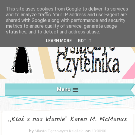
This site uses cookies from Google to deliver its services
and to analyze traffic. Your IP address and user-agent are
shared with Google along with performance and security
metrics to ensure quality of service, generate usage
statistics, and to detect and address abuse.
LEARN MORE
GOT IT
Menu
„Ktoś z nas kłamie" Karen M. McManus
by
Miasto Tęczowych Książek
on
13:00:00