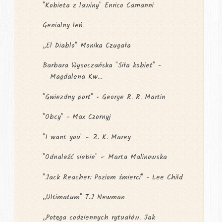
"Kobieta z lawiny" Enrico Camanni
Genialny leń.
„El Diablo" Monika Czugała
Barbara Wysoczańska "Siła kobiet" -
Magdalena Kw...
"Gwiezdny port" - George R. R. Martin
"Obcy" - Max Czornyj
"I want you" – Z. K. Marey
"Odnaleźć siebie" – Marta Malinowska
"Jack Reacher: Poziom śmierci" - Lee Child
„Ultimatum" T.J Newman
„Potęga codziennych rytuałów. Jak